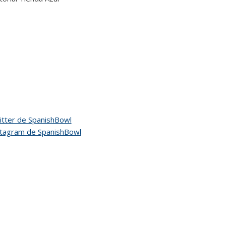
tter de SpanishBowl
stagram de SpanishBowl