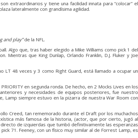
 extraordinarios y tiene una facilidad innata para “colocar” el
plaza lateralmente con grandísima agilidad.
g and play”
de la NFL.
ll. Algo que, tras haber elegido a Mike Williams como pick 1 del
on. Mientras que King Dunlap, Orlando Franklin, D.J. Fluker y Joe
como LT 48 veces y 3 como Right Guard, está llamado a ocupar u
o PRIORITY en segunda ronda. De hecho, en 2 Mocks Lives en los
nteriores y necesidades de equipos posteriores, fue nuestro
re, Lamp siempre estuvo en la pizarra de nuestra War Room co
pollo Creed, tan rememorado durante el Draft por los muchachos
stica más famosa de la historia, (actor, que por cierto, jugó al
el directo de izquierdas que tumbó definitivamente las esperanzas
ick 71. Feeney, con un físico muy similar al de Forrest Lamp, es