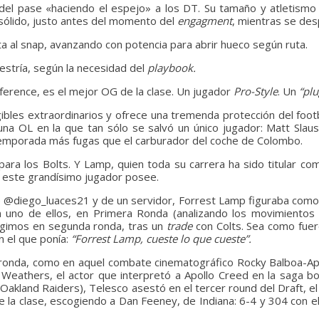
l pase «haciendo el espejo» a los DT. Su tamaño y atletismo son
sólido, justo antes del momento del
engagment
, mientras se des
ta al snap, avanzando con potencia para abrir hueco según ruta.
estría, según la necesidad del
playbook.
erence, es el mejor OG de la clase. Un jugador
Pro-Style
. Un
“plu
bles extraordinarios y ofrece una tremenda protección del footba
n una OL en la que tan sólo se salvó un único jugador: Matt Slaus
 temporada más fugas que el carburador del coche de Colombo.
para los Bolts. Y Lamp, quien toda su carrera ha sido titular 
e este grandísimo jugador posee.
e @diego_luaces21 y de un servidor, Forrest Lamp figuraba com
no de ellos, en Primera Ronda (analizando los movimientos a
cogimos en segunda ronda, tras un
trade
con Colts. Sea como fue
n el que ponía:
“Forrest Lamp, cueste lo que cueste”.
a ronda, como en aquel combate cinematográfico Rocky Balboa-A
Weathers, el actor que interpretó a Apollo Creed en la saga boxí
 Oakland Raiders), Telesco asestó en el tercer round del Draft, 
 clase, escogiendo a Dan Feeney, de Indiana: 6-4 y 304 con el p