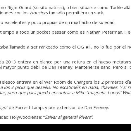
 Right Guard (su sito natural), o bien situarse como Tackle allá
ridades con los
Hoosiers
tan sólo permitiera un sack.
jo excelentes y poco propias de un muchacho de su edad.
o tiempo a todo un pocket passer como es Nathan Peterman. He
aba llamado a ser rankeado como el OG #1, no lo fue por el r
a 2013 entera en blanco por una rotura en el hueso metatarsia
el mayor punto débil de Dan Feeney: Mantenerse sano. Pero si 
 Telesco entrara en el War Room de Chargers los 2 primeros día
a los 3 picks que deseéis. No escatiméis en nada, chavales. Y si re
ular, pero que para pueda encontrar a Mike “magnetic hands” Wil
igo”
de Forrest Lamp, y por extensión de Dan Feeney.
iudad Holywoodiense: “
Salvar al general Rivers”.