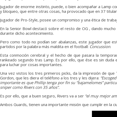
Jugador de enorme instinto, puede, o bien acompañar a Lamp como
y bloqueo, que entre otras cosas, ha provocado que en 37 titula
Jugador de Pro-Style, posee un compromiso y una ética de traba
En la Senior Bowl destacó sobre el resto de OG , dando much
durante dicho acontecimiento.
Pero como todo no podían ser abalanzas, este jugador que est
partidos por la palabra más maldita en el football:
Concussion
.
Esta conmoción cerebral y el hecho de que pasara la temporad
rankeado segundo tras Lamp. Es por ello, que ése es sin duda 
para luchar por cosas importantes.
Una vez vistos los tres primeros picks, da la impresión de que
Gordon, que les diera el teléfono a los tres y les dijera:
“Escoged 
importante es que Phillip tenga por fin su “bajamelomes” partic
sniper como Rivers con 35 años”.
Es por ello, que a buen seguro, Rivers va a ser
“el muy mejor am
Ambos Guards, tienen una importante misión que cumplir en la c