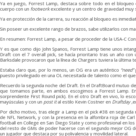
Ya en juego, Forrest Lamp, destaca sobre todo en el bloqueo de
cuerpo con un
footwork
excelente y un centro de gravedad muy 
Ya en protección de la carrera, su reacción al bloqueo es inmedia
Sin poseer un excelente rango de brazos, sabe utilizarlos con ma
En resumen: Forrest Lamp, a pesar de proceder de la USA-C Conf
Y es que como dijo John Spanos, Forrest Lamp tiene unos intangi
Draft con el 7 overall pick, se hacía prioritario tras un año co
Barksdale provocaron que la línea de Chargers tuviera la última
Estaba claro que, por lo menos, un OG era un auténtico
“need”
puesto privilegiado en una OL necesitada de talento como el qu
Recuerdo la segunda noche del Draft. En el DraftBoard mutuo d
que tomamos parte, en ambos escogimos a Forrest Lamp. En u
sorprendente First Round pick). En el otro Draft en vivo, lo es
mayúsculas y con un
post it
al estilo Kevin Costner en
Draftday
,e
Por dicho motivo, tras elegir a Lamp en el pick #38 en segund
de NFL Network, y con la presencia en la alfombra roja de Carl 
football en College en San Diego State y como profesional en los
del resto de GMs de poder hacerse con el segundo mejor OG de la
un jugador que destaca por su polivalencia y movilidad lateral.