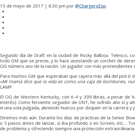
15 de mayo de 2017 | 6:30 pm
por
@ChargersEsp
Segundo día de Draft en la ciudad de Rocky Balboa. Telesco, c
todo GM que se precie, y lo hace asestando un corchet de derech
OG número uno de la nación. Un jugador con más pretendientes qu
Para muchos GM que esperaban que cayera más allá del pick 6 de 
«Mi mamá dice que la vida es como una caja de bombones, nunc
LAMP.
El OG de Western Kentucky, con 6-4 y 309 libras, a pesar de ha
interés). Como ferviente seguidor de UNT, he sufrido año sí y a
ni una sola pulgada, abriendo huecos por doquier en la carrera y 
Diremos más aún: Durante los días de prácticas de la Senior Bo
o 5 pasos antes de lanzar, si iba profundo o en Screen, etc… Tod
de problema y ofreciendo siempre una protección extraordinaria.