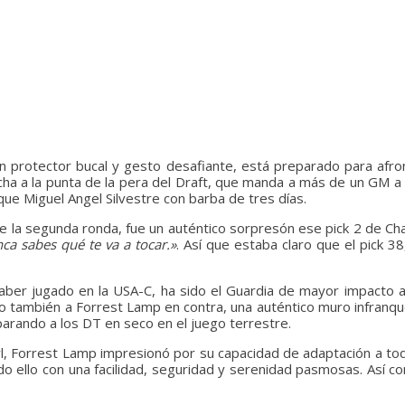
on protector bucal y gesto desafiante, está preparado para afr
a a la punta de la pera del Draft, que manda a más de un GM a la
e Miguel Angel Silvestre con barba de tres días.
la segunda ronda, fue un auténtico sorpresón ese pick 2 de Charg
a sabes qué te va a tocar.»
. Así que estaba claro que el pick 
ber jugado en la USA-C, ha sido el Guardia de mayor impacto a n
ño también a Forrest Lamp en contra, una auténtico muro infranqu
parando a los DT en seco en el juego terrestre.
wl, Forrest Lamp impresionó por su capacidad de adaptación a to
o ello con una facilidad, seguridad y serenidad pasmosas. Así co