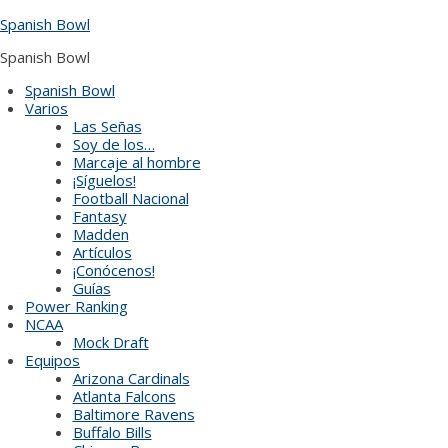
Skip
Spanish Bowl
to
content
Spanish Bowl
Spanish Bowl
Varios
Las Señas
Soy de los…
Marcaje al hombre
¡Síguelos!
Football Nacional
Fantasy
Madden
Artículos
¡Conócenos!
Guías
Power Ranking
NCAA
Mock Draft
Equipos
Arizona Cardinals
Atlanta Falcons
Baltimore Ravens
Buffalo Bills