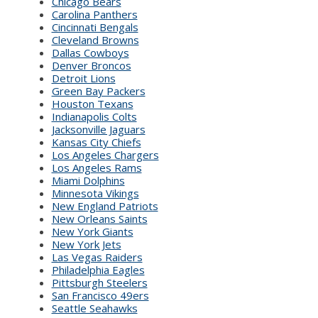
Chicago Bears
Carolina Panthers
Cincinnati Bengals
Cleveland Browns
Dallas Cowboys
Denver Broncos
Detroit Lions
Green Bay Packers
Houston Texans
Indianapolis Colts
Jacksonville Jaguars
Kansas City Chiefs
Los Angeles Chargers
Los Angeles Rams
Miami Dolphins
Minnesota Vikings
New England Patriots
New Orleans Saints
New York Giants
New York Jets
Las Vegas Raiders
Philadelphia Eagles
Pittsburgh Steelers
San Francisco 49ers
Seattle Seahawks