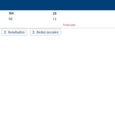
Skip
to
SEA
content
29
NE
13
Finalizado
Resultados
Redes sociales