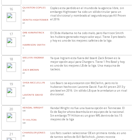
QUINTON COPLES
Coples esta perdido en el mundo de la agencia libre, sin
16
DE
embargo Hightower ha sido un sólido titular para un
rival divisional y nombrado al segundo equipo All Pro en
el 2016
DONT’A HIGHTOWER
LB
DRE KIRKPATRICK
El CB de Alabama no ha sido malo, pero Harrison Smith
17
CB
les hubiera generado mayo valor aquí. Tiene 3 pro bowls
y hoy es uno de los mejores safeties de la liga.
HARRISON SMITH
S
MELVIN INGRAM
Ya que Ingram esta fuera del board Zack Brown es la
18
LB
mejor opción aquí para Chargers. Tiene 1 Pro Bowl y hoy
es uno de los mejores LB de la liga. Una maquina de
tacleos.
ZACK BROWN
LB
SHEA MCCLELLIN
Los Bears se equivocaron con McClellin, pero no lo
19
DE
hubieran hecho con Lavonte David. Fue All pro en 2013 y
pro bowl en 2016. Un sólido LB que le arrebatan a un rival
divisional.
LAVONTE DAVID
LB
KENDAL WRIGHT
Kendal Wright no fue una buena opción en Tennesee. El
20
WR
Ex de Baylor ahora deambula en equipos de la nacional.
Sin embargo TY Hilton es un gran WR, dentro de los 15
mejores de la liga
TY HILTON
WR
CHANDLER JONES
Los Pats suelen seleccionar DE en primera ronda, es uno
21
DE
de tantos sellos de Bill Bellichick. ¿Jones no esta