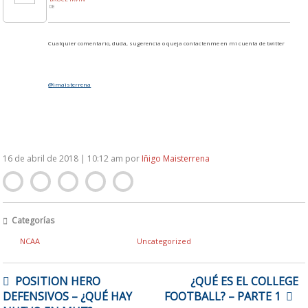
DE
Cualquier comentario, duda, sugerencia o queja contactenme en mi cuenta de twitter
@imaisterrena
16 de abril de 2018 | 10:12 am
por
Iñigo Maisterrena
Categorías
NCAA
Uncategorized
NAVEGACIÓN
POSITION HERO
¿QUÉ ES EL COLLEGE
DE
DEFENSIVOS – ¿QUÉ HAY
FOOTBALL? – PARTE 1
ENTRADAS