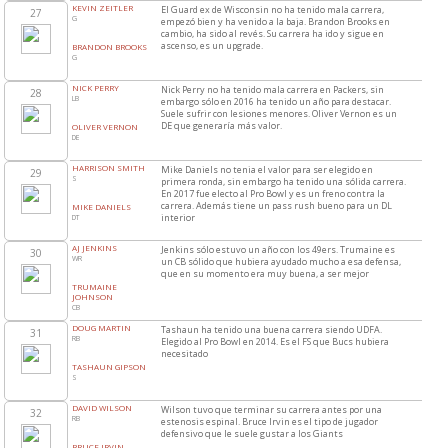
KEVIN ZEITLER
El Guard ex de Wisconsin no ha tenido mala carrera,
27
G
empezó bien y ha venido a la baja. Brandon Brooks en
cambio, ha sido al revés. Su carrera ha ido y sigue en
ascenso, es un upgrade.
BRANDON BROOKS
G
NICK PERRY
Nick Perry no ha tenido mala carrera en Packers, sin
28
LB
embargo sólo en 2016 ha tenido un año para destacar.
Suele sufrir con lesiones menores. Oliver Vernon es un
DE que generaría más valor.
OLIVER VERNON
DE
HARRISON SMITH
Mike Daniels no tenia el valor para ser elegido en
29
S
primera ronda, sin embargo ha tenido una sólida carrera.
En 2017 fue electo al Pro Bowl y es un freno contra la
carrera. Además tiene un pass rush bueno para un DL
MIKE DANIELS
interior
DT
AJ JENKINS
Jenkins sólo estuvo un año con los 49ers. Trumaine es
30
WR
un CB sólido que hubiera ayudado mucho a esa defensa,
que en su momento era muy buena, a ser mejor
TRUMAINE
JOHNSON
CB
DOUG MARTIN
Tashaun ha tenido una buena carrera siendo UDFA.
31
RB
Elegido al Pro Bowl en 2014. Es el FS que Bucs hubiera
necesitado
TASHAUN GIPSON
S
DAVID WILSON
Wilson tuvo que terminar su carrera antes por una
32
RB
estenosis espinal. Bruce Irvin es el tipo de jugador
defensivo que le suele gustar a los Giants
BRUCE IRVIN