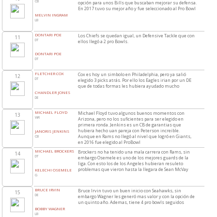
CB
opción para unos Bills que buscaban mejorar su defensa.
En 2017 tuvo su mejor año y fue seleccionado al Pro Bowl
MELVIN INGRAM
LB
DONTARI POE
Los Chiefs se quedan igual, un Defensive Tackle que con
11
DT
ellos llegó a 2 pro Bowls.
DONTARI POE
DT
FLETCHER COX
Cox es hoy un simbolo en Philadelphia, pero ya salió
12
DT
elegido 3 picks atrás. Por ello los Eagles irian por un DE
que de todas formas les hubiera ayudado mucho
CHANDLER JONES
DE
MICHAEL FLOYD
Michael Floyd tuvo algunos buenos momentos con
13
WR
Arizona, pero no los suficientes para ser elegido en
primera ronda. Jenkins es un CB de garantias que
hubiera hecho uan pareja con Peterson increible.
JANORIS JENKINS
Aunque en Rams no llegó al nivel que logró en Giants,
CB
en 2016 fue elegido al ProBowl
MICHAEL BROCKERS
Brockers no ha tenido una mala carrera con Rams, sin
14
DT
embargo Osemele es uno de los mejores guards de la
liga. Con esto los de los Angeles hubieran resuleto
problemas que vieron hasta la llegara de Sean McVay
KELECHI OSEMELE
G
BRUCE IRVIN
Bruce Irvin tuvo un buen inicio con Seahawks, sin
15
DE
embargo Wagner les generó mas valor y con la opción de
un quinto año. Ademas, tiene 4 pro bowls seguidos
BOBBY WAGNER
LB