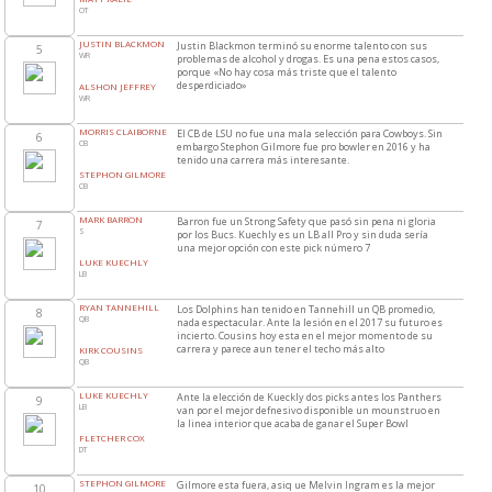
OT
JUSTIN BLACKMON
Justin Blackmon terminó su enorme talento con sus
5
WR
problemas de alcohol y drogas. Es una pena estos casos,
porque «No hay cosa más triste que el talento
desperdiciado»
ALSHON JEFFREY
WR
MORRIS CLAIBORNE
El CB de LSU no fue una mala selección para Cowboys. Sin
6
CB
embargo Stephon Gilmore fue pro bowler en 2016 y ha
tenido una carrera más interesante.
STEPHON GILMORE
CB
MARK BARRON
Barron fue un Strong Safety que pasó sin pena ni gloria
7
S
por los Bucs. Kuechly es un LB all Pro y sin duda sería
una mejor opción con este pick número 7
LUKE KUECHLY
LB
RYAN TANNEHILL
Los Dolphins han tenido en Tannehill un QB promedio,
8
QB
nada espectacular. Ante la lesión en el 2017 su futuro es
incierto. Cousins hoy esta en el mejor momento de su
carrera y parece aun tener el techo más alto
KIRK COUSINS
QB
LUKE KUECHLY
Ante la elección de Kueckly dos picks antes los Panthers
9
LB
van por el mejor defnesivo disponible un mounstruo en
la linea interior que acaba de ganar el Super Bowl
FLETCHER COX
DT
STEPHON GILMORE
Gilmore esta fuera, asiq ue Melvin Ingram es la mejor
10