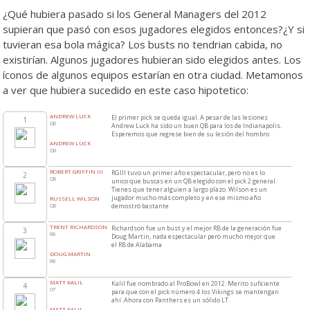
¿Qué hubiera pasado si los General Managers del 2012
supieran que pasó con esos jugadores elegidos entonces?¿Y si
tuvieran esa bola mágica? Los busts no tendrian cabida, no
existirían. Algunos jugadores hubieran sido elegidos antes. Los
íconos de algunos equipos estarían en otra ciudad. Metamonos
a ver que hubiera sucedido en este caso hipotetico:
ANDREW LUCK
El primer pick se queda igual. A pesar de las lesiones
1
QB
Andrew Luck ha sido un buen QB para los de Indianapolis.
Esperemos que regrese bien de su lesión del hombro
ANDREW LUCK
QB
ROBERT GRIFFIN III
RGIII tuvo un primer año espectacular, pero no es lo
2
QB
unico que buscas en un QB elegido con el pick 2 general.
Tienes que tener alguien a largo plazo. Wilson es un
jugador mucho más completo y en ese mismo año
RUSSELL WILSON
demostró bastante
QB
TRENT RICHARDSON
Richardson fue un bust y el mejor RB de la generación fue
3
RB
Doug Martin, nada espectacular pero mucho mejor que
el RB de Alabama
DOUG MARTIN
RB
MATT KALIL
Kalil fue nombrado al ProBowl en 2012. Merito suficiente
4
OT
para que con el pick número 4 los Vikings se mantengan
ahí. Ahora con Panthers es un sólido LT.
MATT KALIL