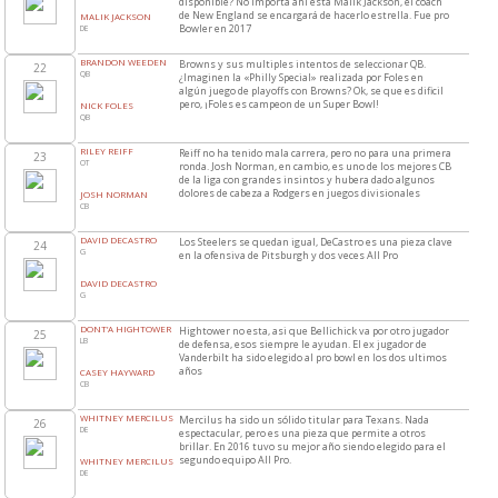
disponible? No importa ahí esta Malik Jackson, el coach
de New England se encargará de hacerlo estrella. Fue pro
MALIK JACKSON
Bowler en 2017
DE
BRANDON WEEDEN
Browns y sus multiples intentos de seleccionar QB.
22
QB
¿Imaginen la «Philly Special» realizada por Foles en
algún juego de playoffs con Browns? Ok, se que es dificil
pero, ¡Foles es campeon de un Super Bowl!
NICK FOLES
QB
RILEY REIFF
Reiff no ha tenido mala carrera, pero no para una primera
23
OT
ronda. Josh Norman, en cambio, es uno de los mejores CB
de la liga con grandes insintos y hubera dado algunos
dolores de cabeza a Rodgers en juegos divisionales
JOSH NORMAN
CB
DAVID DECASTRO
Los Steelers se quedan igual, DeCastro es una pieza clave
24
G
en la ofensiva de Pitsburgh y dos veces All Pro
DAVID DECASTRO
G
DONT’A HIGHTOWER
Hightower no esta, asi que Bellichick va por otro jugador
25
LB
de defensa, esos siempre le ayudan. El ex jugador de
Vanderbilt ha sido elegido al pro bowl en los dos ultimos
años
CASEY HAYWARD
CB
WHITNEY MERCILUS
Mercilus ha sido un sólido titular para Texans. Nada
26
DE
espectacular, pero es una pieza que permite a otros
brillar. En 2016 tuvo su mejor año siendo elegido para el
segundo equipo All Pro.
WHITNEY MERCILUS
DE