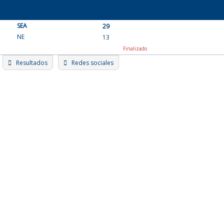
Skip
to
SEA
content
29
NE
13
Finalizado
Resultados
Redes sociales