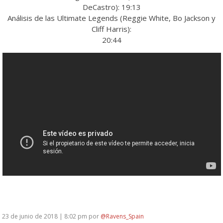
DeCastro): 19:13
Análisis de las Ultimate Legends (Reggie White, Bo Jackson y
Cliff Harris):
20:44
23 de junio de 2018 | 8:02 pm
por
@Ravens_Spain