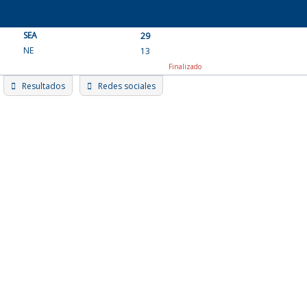
Skip
to
SEA
content
29
NE
13
Finalizado
Resultados
Redes sociales