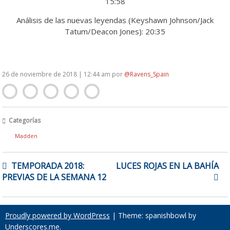
15:58
Análisis de las nuevas leyendas (Keyshawn Johnson/Jack
Tatum/Deacon Jones): 20:35
26 de noviembre de 2018 | 12:44 am
por
@Ravens_Spain
Categorías
Madden
NAVEGACIÓN
TEMPORADA 2018:
LUCES ROJAS EN LA BAHÍA
DE
PREVIAS DE LA SEMANA 12
ENTRADAS
Proudly powered by WordPress
|
Theme: spanishbowl by
Underscores.me
.