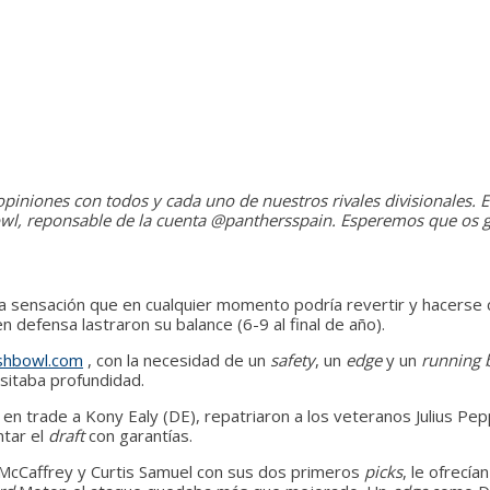
opiniones con todos y cada uno de nuestros rivales divisionales. 
bowl, reponsable de la cuenta @panthersspain. Esperemos que os g
 sensación que en cualquier momento podría revertir y hacerse co
 defensa lastraron su balance (6-9 al final de año).
shbowl.com
, con la necesidad de un
safety
, un
edge
y un
running 
esitaba profundidad.
n trade a Kony Ealy (DE), repatriaron a los veteranos Julius Pep
ntar el
draft
con garantías.
 McCaffrey y Curtis Samuel con sus dos primeros
picks
, le ofrecí