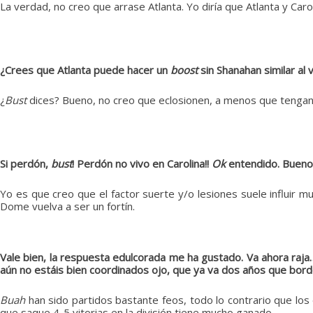
La verdad, no creo que arrase Atlanta. Yo diría que Atlanta y Ca
¿Crees que Atlanta puede hacer un
boost
sin Shanahan similar al
¿
Bust
dices? Bueno, no creo que eclosionen, a menos que tengan 
Si perdón,
bust
! Perdón no vivo en Carolina!!
Ok
entendido. Bueno 
Yo es que creo que el factor suerte y/o lesiones suele influir m
Dome vuelva a ser un fortín.
Vale bien, la respuesta edulcorada me ha gustado. Va ahora raja
aún no estáis bien coordinados ojo, que ya va dos años que bord
Buah
han sido partidos bastante feos, todo lo contrario que los
que saque 4-5 vitorias en la división tiene mucho ganado.