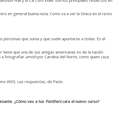
shon Hall y el CB Corn Elder son los principales refuerzos en
ero en general buena nota. Como va a ser la tónica en el resto
 personas que suma y que suele apuntarse a todas. Es el
or tiene que una de sus amigas americanas es de la nación
 a fotografiar
amish
por Carolina del Norte, como quien caza
como WDS. Las respuestas, de Paclo.
resante. ¿Cómo ves a tus
Panthers
cara el nuevo curso?