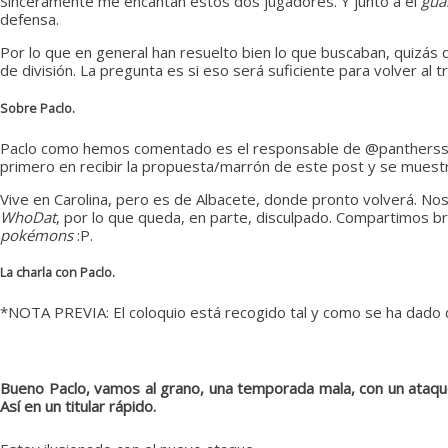
Sinceramente me encantan estos dos jugadores. Y junto a el
gua
defensa.
Por lo que en general han resuelto bien lo que buscaban, quizás d
de división. La pregunta es si eso será suficiente para volver al
Sobre Paclo.
Paclo como hemos comentado es el responsable de @panthersspai
primero en recibir la propuesta/marrón de este post y se muest
Vive en Carolina, pero es de Albacete, donde pronto volverá. No
WhoDat
, por lo que queda, en parte, disculpado. Compartimos br
pokémons
:P.
La charla con Paclo.
*NOTA PREVIA: El coloquio está recogido tal y como se ha dado d
Bueno Paclo, vamos al grano, una temporada mala, con un ataq
Así en un titular rápido.