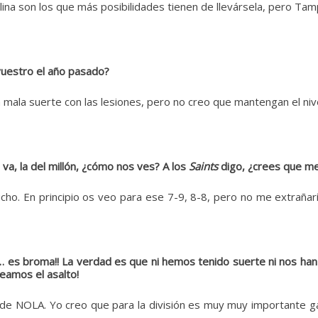
rolina son los que más posibilidades tienen de llevársela, pero 
 vuestro el año pasado?
mala suerte con las lesiones, pero no creo que mantengan el niv
va, la del millón, ¿cómo nos ves? A los
Saints
digo, ¿crees que me
ucho. En principio os veo para ese 7-9, 8-8, pero no me extrañarí
… es broma!! La verdad es que ni hemos tenido suerte ni nos han 
eamos el asalto!
 de NOLA. Yo creo que para la división es muy muy importante gan