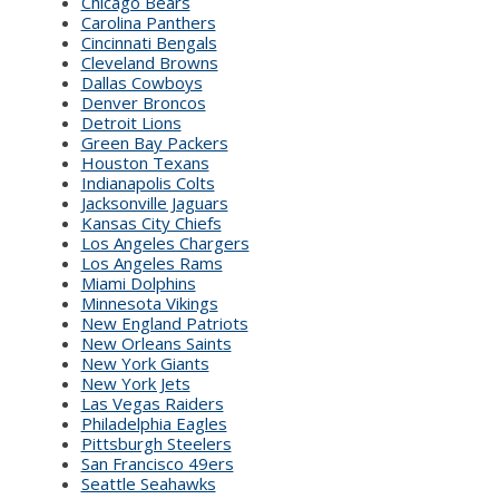
Chicago Bears
Carolina Panthers
Cincinnati Bengals
Cleveland Browns
Dallas Cowboys
Denver Broncos
Detroit Lions
Green Bay Packers
Houston Texans
Indianapolis Colts
Jacksonville Jaguars
Kansas City Chiefs
Los Angeles Chargers
Los Angeles Rams
Miami Dolphins
Minnesota Vikings
New England Patriots
New Orleans Saints
New York Giants
New York Jets
Las Vegas Raiders
Philadelphia Eagles
Pittsburgh Steelers
San Francisco 49ers
Seattle Seahawks