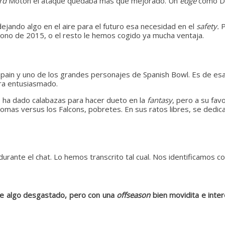
rd
Moton el ataque quedaba más que mejorado. Un
edge
como Dae
ejando algo en el aire para el futuro esa necesidad en el
safety.
P
 trono de 2015, o el resto le hemos cogido ya mucha ventaja.
n y uno de los grandes personajes de Spanish Bowl. Es de esas
ra entusiasmado.
s ha dado calabazas para hacer dueto en la
fantasy
, pero a su fav
omas versus los Falcons, pobretes. En sus ratos libres, se dedica
urante el chat. Lo hemos transcrito tal cual. Nos identificamos 
ue algo desgastado, pero con una
offseason
bien movidita e inte