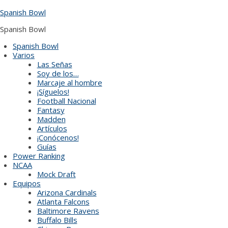
Skip
Spanish Bowl
to
content
Spanish Bowl
Spanish Bowl
Varios
Las Señas
Soy de los…
Marcaje al hombre
¡Síguelos!
Football Nacional
Fantasy
Madden
Artículos
¡Conócenos!
Guías
Power Ranking
NCAA
Mock Draft
Equipos
Arizona Cardinals
Atlanta Falcons
Baltimore Ravens
Buffalo Bills