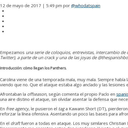
12 de mayo de 2017 | 5:49 pm
por
@whodatspain
Empezamos
una serie de coloquios, entrevistas, intercambio de 
Twitter), a parte de un crack y una de las joyas de @thespanish
Introducción: cómo llegan los Panthers.
Carolina viene de una temporada mala, muy mala. Siempre había la
viendo que no. Que el ataque estaba algo anclado y las lesiones en
Afrontaban la
offseason
, según comenta el propio Paclo en
spani
una aire distino el ataque, sin olvidar asentar la defensa que nec
En
free agency
, le pusieron el
tag
a Kawann Short (DT), pierderon e
reforzar la línea ofensiva. Asentando un poco las bases para afro
En el
draft
fueron a todas en ataque. Los muy similares Christian