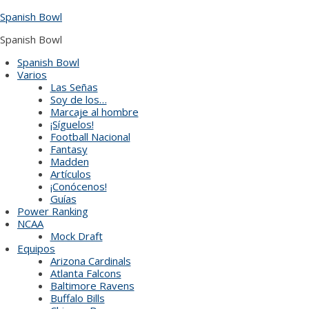
Skip
Spanish Bowl
to
content
Spanish Bowl
Spanish Bowl
Varios
Las Señas
Soy de los…
Marcaje al hombre
¡Síguelos!
Football Nacional
Fantasy
Madden
Artículos
¡Conócenos!
Guías
Power Ranking
NCAA
Mock Draft
Equipos
Arizona Cardinals
Atlanta Falcons
Baltimore Ravens
Buffalo Bills