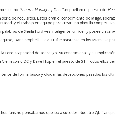
Holmes como
General Manager
y Dan Campbell en el puesto de
Hea
erie de requisitos. Estos eran el conocimiento de la liga, lidera
nuidad y el trabajo en equipo para crear una plantilla competitiva
alabras de Sheila Ford «es inteligente, un líder y posee un cará
 equipo, Dan Campbell. El ex-TE fue asistente en los Miami Dolphi
la Ford «capacidad de liderazgo, su conocimiento y su implicación
Glenn como DC y Dave Flipp en el puesto de ST. Todos ellos tien
nterior de forma busca y olvidar las decepciones pasadas los últ
chos fans no pensábamos que iba a suceder. Nuestro Qb franquici