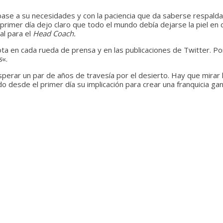
e a su necesidades y con la paciencia que da saberse respaldado
primer día dejo claro que todo el mundo debía dejarse la piel en
al para el
Head Coach.
 en cada rueda de prensa y en las publicaciones de Twitter. Por 
s
«.
sperar un par de años de travesía por el desierto. Hay que mirar
o desde el primer día su implicación para crear una franquicia ga
gimen régimen régimen