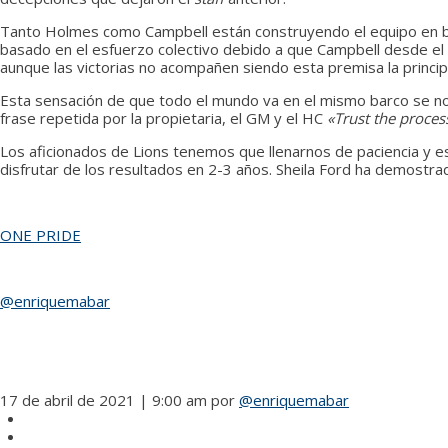
Tanto Holmes como Campbell están construyendo el equipo en bas
basado en el esfuerzo colectivo debido a que Campbell desde el 
aunque las victorias no acompañen siendo esta premisa la princip
Esta sensación de que todo el mundo va en el mismo barco se nota
frase repetida por la propietaria, el GM y el HC
«Trust the proces
Los aficionados de Lions tenemos que llenarnos de paciencia y e
disfrutar de los resultados en 2-3 años. Sheila Ford ha demostrad
ONE PRIDE
@enriquemabar
régimen régimen régimen régimen régimen régimen régimen ré
17 de abril de 2021 | 9:00 am
por
@enriquemabar