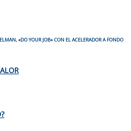
DELMAN, «DO YOUR JOB» CON EL ACELERADOR A FONDO
VALOR
O?