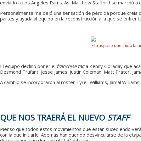
enviado a Los Angeles Rams. Así Matthew Stafford se marchó a c
Personalmente me dejó una sensación de pérdida porque creía qu
partes y ayuda al equipo en la reconstrucción a la que se enfrenta
El traspaso que inició la
El equipo declinó poner el
franchise tag
a Kenny Golladay que aca
Desmond Trufant, Jesse James, Justin Coleman, Matt Prater, Jam
A cambio se incorporaron al roster Tyrell Williams, Jamal William
QUE NOS TRAERÁ EL NUEVO
STAFF
Pienso que todos estos movimientos que están sucediendo verán 
con la que iniciarlo. Además han querido desvincularse de la etap
decepciones que dejaron el
staff
anterior.