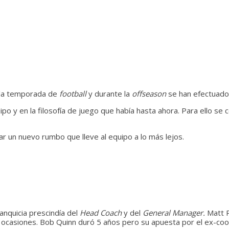
de la temporada de
football
y durante la
offseason
se han efectuado
ipo y en la filosofía de juego que había hasta ahora. Para ello se 
r un nuevo rumbo que lleve al equipo a lo más lejos.
ranquicia prescindía del
Head Coach
y del
General Manager.
Matt P
 ocasiones. Bob Quinn duró 5 años pero su apuesta por el ex-coor