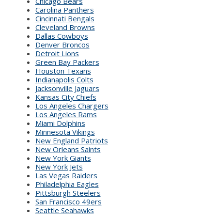
Chicago Bears
Carolina Panthers
Cincinnati Bengals
Cleveland Browns
Dallas Cowboys
Denver Broncos
Detroit Lions
Green Bay Packers
Houston Texans
Indianapolis Colts
Jacksonville Jaguars
Kansas City Chiefs
Los Angeles Chargers
Los Angeles Rams
Miami Dolphins
Minnesota Vikings
New England Patriots
New Orleans Saints
New York Giants
New York Jets
Las Vegas Raiders
Philadelphia Eagles
Pittsburgh Steelers
San Francisco 49ers
Seattle Seahawks