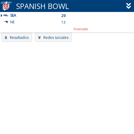
Skip
SPANISH BOWL
to
SEA
content
29
NE
13
Finalizado
Resultados
Redes sociales