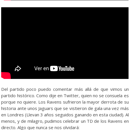
Del partido poco puedo comentar más allá de que vimos un
partido histórico. Como dije en Twitter, quien no se consuela es
porque no quiere. Los Ravens sufrieron la mayor derrota de su
historia ante unos Jaguars que se vistieron de gala una vez más
en Londres (Llevan 3 años seguidos ganando en esta ciudad). Al
menos, y de milagro, pudimos celebrar un TD de los Ravens en
directo. Algo que nunca se nos olvidará: