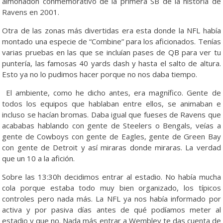
almohadón conmemorativo de la primera SB de la historia de
Ravens en 2001.
Otra de las zonas más divertidas era esta donde la NFL había
montado una especie de “Combine” para los aficionados. Tenías
varias pruebas en las que se incluían pases de QB para ver tu
puntería, las famosas 40 yards dash y hasta el salto de altura.
Esto ya no lo pudimos hacer porque no nos daba tiempo.
El ambiente, como he dicho antes, era magnífico. Gente de
todos los equipos que hablaban entre ellos, se animaban e
incluso se hacían bromas. Daba igual que fueses de Ravens que
acababas hablando con gente de Steelers o Bengals, veías a
gente de Cowboys con gente de Eagles, gente de Green Bay
con gente de Detroit y así miraras donde miraras. La verdad
que un 10 a la afición.
Sobre las 13:30h decidimos entrar al estadio. No había mucha
cola porque estaba todo muy bien organizado, los típicos
controles pero nada más. La NFL ya nos había informado por
activa y por pasiva días antes de qué podíamos meter al
estadio y que no. Nada más entrar a Wembley te das cuenta de