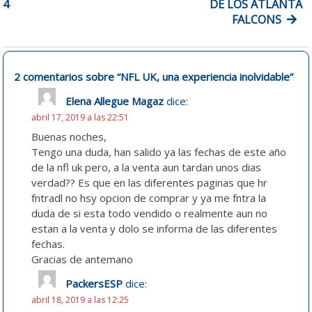
4
DE LOS ATLANTA
ENTRADAS
FALCONS
2 comentarios sobre “
NFL UK, una experiencia inolvidable
”
Elena Allegue Magaz
dice:
abril 17, 2019 a las 22:51
Buenas noches,
Tengo una duda, han salido ya las fechas de este año
de la nfl uk pero, a la venta aun tardan unos dias
verdad?? Es que en las diferentes paginas que hr
fntradl no hsy opcion de comprar y ya me fntra la
duda de si esta todo vendido o realmente aun no
estan a la venta y dolo se informa de las diferentes
fechas.
Gracias de antemano
PackersESP
dice:
abril 18, 2019 a las 12:25