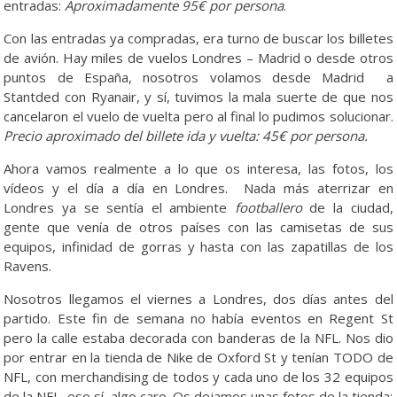
entradas:
Aproximadamente 95€ por persona
.
Con las entradas ya compradas, era turno de buscar los billetes
de avión. Hay miles de vuelos Londres – Madrid o desde otros
puntos de España, nosotros volamos desde Madrid a
Stantded con Ryanair, y sí, tuvimos la mala suerte de que nos
cancelaron el vuelo de vuelta pero al final lo pudimos solucionar.
Precio aproximado del billete ida y vuelta: 45€ por persona.
Ahora vamos realmente a lo que os interesa, las fotos, los
vídeos y el día a día en Londres. Nada más aterrizar en
Londres ya se sentía el ambiente
footballero
de la ciudad,
gente que venía de otros países con las camisetas de sus
equipos, infinidad de gorras y hasta con las zapatillas de los
Ravens.
Nosotros llegamos el viernes a Londres, dos días antes del
partido. Este fin de semana no había eventos en Regent St
pero la calle estaba decorada con banderas de la NFL. Nos dio
por entrar en la tienda de Nike de Oxford St y tenían TODO de
NFL, con merchandising de todos y cada uno de los 32 equipos
de la NFL, eso sí, algo caro. Os dejamos unas fotos de la tienda: