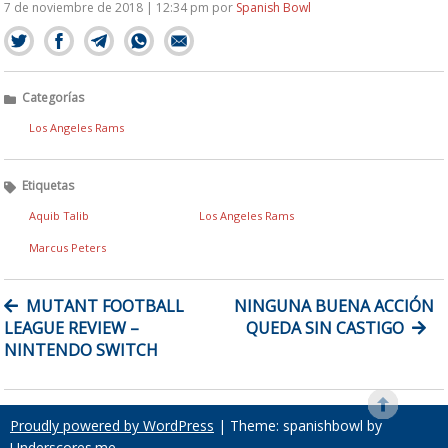
7 de noviembre de 2018 | 12:34 pm
por
Spanish Bowl
Categorías
Los Angeles Rams
Etiquetas
Aquib Talib
Los Angeles Rams
Marcus Peters
NAVEGACIÓN
MUTANT FOOTBALL
NINGUNA BUENA ACCIÓN
DE
LEAGUE REVIEW –
QUEDA SIN CASTIGO
ENTRADAS
NINTENDO SWITCH
Proudly powered by WordPress
|
Theme: spanishbowl by
Underscores.me
.