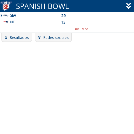
Skip
SPANISH BOWL
to
SEA
content
29
NE
13
Finalizado
Resultados
Redes sociales