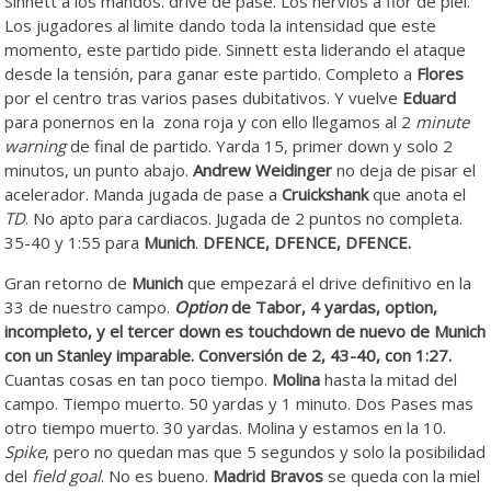
Sinnett a los mandos. drive de pase. Los nervios a flor de piel.
Los jugadores al limite dando toda la intensidad que este
momento, este partido pide. Sinnett esta liderando el ataque
desde la tensión, para ganar este partido. Completo a
Flores
por el centro tras varios pases dubitativos. Y vuelve
Eduard
para ponernos en la zona roja y con ello llegamos al 2
minute
warning
de final de partido. Yarda 15, primer down y solo 2
minutos, un punto abajo.
Andrew Weidinger
no deja de pisar el
acelerador. Manda jugada de pase a
Cruickshank
que anota el
TD
. No apto para cardiacos. Jugada de 2 puntos no completa.
35-40 y 1:55 para
Munich
.
DFENCE, DFENCE, DFENCE.
Gran retorno de
Munich
que empezará el drive definitivo en la
33 de nuestro campo.
Option
de Tabor, 4 yardas, option,
incompleto, y el tercer down es touchdown de nuevo de Munich
con un Stanley imparable. Conversión de 2, 43-40, con 1:27.
Cuantas cosas en tan poco tiempo.
Molina
hasta la mitad del
campo. Tiempo muerto. 50 yardas y 1 minuto. Dos Pases mas
otro tiempo muerto. 30 yardas. Molina y estamos en la 10.
Spike
, pero no quedan mas que 5 segundos y solo la posibilidad
del
field goal
. No es bueno.
Madrid Bravos
se queda con la miel