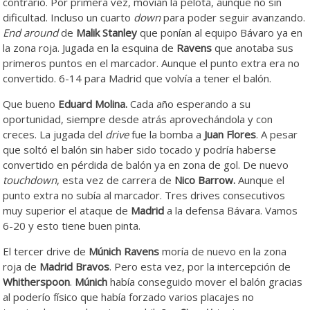
contrario. Por primera vez, movían la pelota, aunque no sin
dificultad. Incluso un cuarto
down
para poder seguir avanzando.
End around
de
Malik Stanley
que ponían al equipo Bávaro ya en
la zona roja. Jugada en la esquina de
Ravens
que anotaba sus
primeros puntos en el marcador. Aunque el punto extra era no
convertido. 6-14 para Madrid que volvía a tener el balón.
Que bueno
Eduard Molina.
Cada año esperando a su
oportunidad, siempre desde atrás aprovechándola y con
creces. La jugada del
drive
fue la bomba a
Juan Flores
. A pesar
que soltó el balón sin haber sido tocado y podría haberse
convertido en pérdida de balón ya en zona de gol. De nuevo
touchdown
, esta vez de carrera de
Nico Barrow.
Aunque el
punto extra no subía al marcador. Tres drives consecutivos
muy superior el ataque de
Madrid
a la defensa Bávara. Vamos
6-20 y esto tiene buen pinta.
El tercer drive de
Múnich Ravens
moría de nuevo en la zona
roja de
Madrid Bravos
. Pero esta vez, por la intercepción de
Whitherspoon
.
Múnich
había conseguido mover el balón gracias
al poderío físico que había forzado varios placajes no