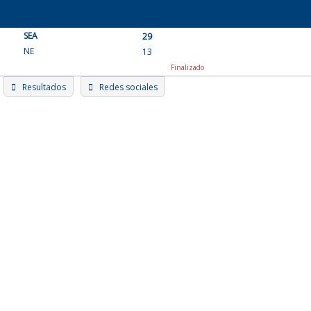
Skip
to
SEA
content
29
NE
13
Finalizado
Resultados
Redes sociales