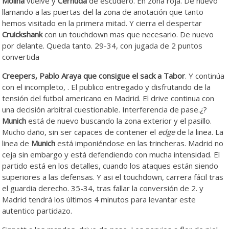
Molina
vuelve y
Cernuda
de escudero. En zona roja. De nuevo
llamando a las puertas del la zona de anotación que tanto
hemos visitado en la primera mitad. Y cierra el despertar
Cruickshank
con un touchdown mas que necesario. De nuevo
por delante. Queda tanto. 29-34, con jugada de 2 puntos
convertida
Creepers, Pablo Araya que consigue el sack a Tabor
. Y continúa
con el incompleto, . El publico entregado y disfrutando de la
tensión del futbol americano en Madrid. El drive continua con
una decisión arbitral cuestionable. Interferencia de pase.¿?
Munich
está de nuevo buscando la zona exterior y el pasillo.
Mucho daño, sin ser capaces de contener el
edge
de la linea. La
linea de
Munich
está imponiéndose en las trincheras. Madrid no
ceja sin embargo y está defendiendo con mucha intensidad. El
partido está en los detalles, cuando los ataques están siendo
superiores a las defensas. Y asi el touchdown, carrera fácil tras
el guardia derecho. 35-34, tras fallar la conversión de 2. y
Madrid tendrá los últimos 4 minutos para levantar este
autentico partidazo.