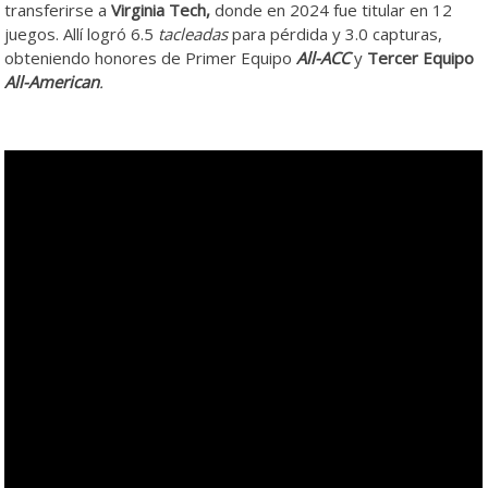
transferirse a
Virginia Tech,
donde en 2024 fue titular en 12
juegos. Allí logró 6.5
tacleadas
para pérdida y 3.0 capturas,
obteniendo honores de Primer Equipo
All-ACC
y
Tercer Equipo
All-American
.