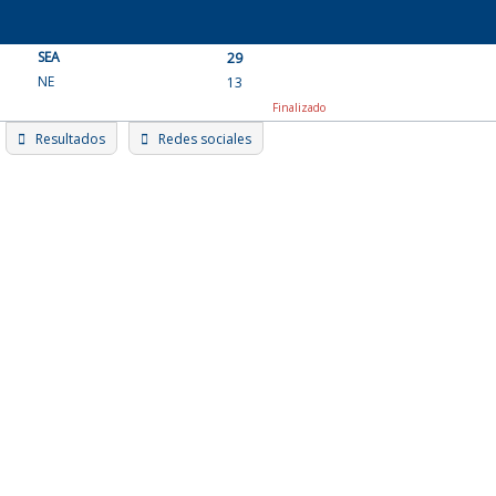
Skip
to
SEA
content
29
NE
13
Finalizado
Resultados
Redes sociales