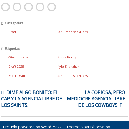
Categorías
Draft
San Francisco 49ers
Etiquetas
49ers España
Brock Purdy
Draft 2025
Kyle Shanahan
Mock Draft
San Francisco 49ers
NAVEGACIÓN
DIME ALGO BONITO: EL
LA COPIOSA, PERO
DE
CAP Y LA AGENCIA LIBRE DE
MEDIOCRE AGENCIA LIBRE
ENTRADAS
LOS SAINTS.
DE LOS COWBOYS
Proudly powered by WordPress
|
Theme: spanishbowl by