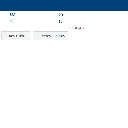
Skip
to
SEA
content
29
NE
13
Finalizado
Resultados
Redes sociales