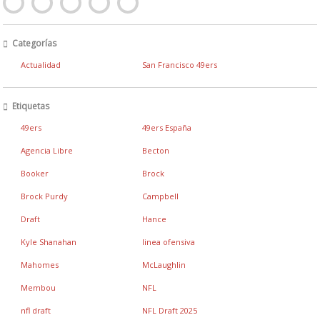
Categorías
Actualidad
San Francisco 49ers
Etiquetas
49ers
49ers España
Agencia Libre
Becton
Booker
Brock
Brock Purdy
Campbell
Draft
Hance
Kyle Shanahan
linea ofensiva
Mahomes
McLaughlin
Membou
NFL
nfl draft
NFL Draft 2025