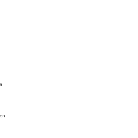
ra
 en