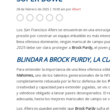
28 de febrero de 2025 | 10:00 am
por
Albert
Los
San Francisco 49ers
se encuentran en una encrucijad
presión por construir un equipo imbatible es más intens
línea ofensiva dominante, ningún mariscal de campo pued
2025
debe ser clara: proteger a
Brock Purdy,
el joven 
BLINDAR A BROCK PURDY, LA CL
Para entender la importancia de una línea ofensiva sóli
Mahomes,
uno de los talentos generacionales de la NFL
completamente rebasada por la feroz defensa de los
P
creatividad y capacidad para extender jugadas, se vio 
y viéndose obligado a lanzar pases desesperados. El re
adecuada, hasta los mejores mariscales de campo se v
Los
49ers
no pueden permitir que
Brock Purdy
sufra el