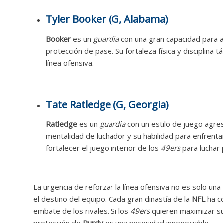
Tyler Booker (G, Alabama)
Booker
es un
guardia
con una gran capacidad para ab
protección de pase. Su fortaleza física y disciplina t
línea ofensiva.
Tate Ratledge (G, Georgia)
Ratledge
es un
guardia
con un estilo de juego agres
mentalidad de luchador y su habilidad para enfrent
fortalecer el juego interior de los
49ers
para luchar 
La urgencia de reforzar la línea ofensiva no es solo un
el destino del equipo. Cada gran dinastía de la
NFL
ha co
embate de los rivales. Si los
49ers
quieren maximizar su 
protección de
Purdy
es una necesidad innegociable.