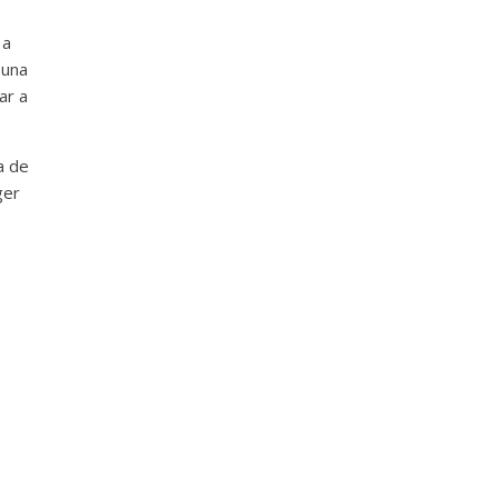
 a
 una
ar a
a de
ger