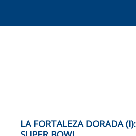
Skip
to
content
LA FORTALEZA DORADA (I)
SUPER BOWL