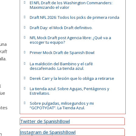
El NFL Draft de los Washington Commanders:
Maximizando el valor
Draft NFL 2026: Todos los picks de primera ronda
Draft Day: el Mock Draft definitivo.
NFL Mock Draft post Agencia libre: ¿Qué va a
escoger tu equipo?
 una
raft
Primer Mock Draft de Spanish Bowl
lla.
La maldición del Bambino y el café
descafeinado. La tienda azul.
Derek Carr y la lesión que lo obliga a retirarse
k
La tienda azul. Sobre Agujas, Pentágonos y
fue
Estrellatos.
u
Sobre pulgadas, milisegundos y mi
ntes
“GCPOTYOAT”. La Tienda Azul.
Twitter de SpanishBowl
Instagram de SpanishBowl
n