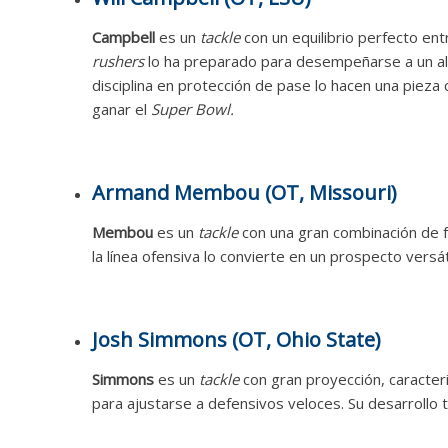
Campbell
es un
tackle
con un equilibrio perfecto en
rushers
lo ha preparado para desempeñarse a un alt
disciplina en protección de pase lo hacen una piez
ganar el
Super Bowl.
Armand Membou (OT, Missouri)
Membou
es un
tackle
con una gran combinación de 
la línea ofensiva lo convierte en un prospecto versát
Josh Simmons (OT, Ohio State)
Simmons
es un
tackle
con gran proyección, caracter
para ajustarse a defensivos veloces. Su desarrollo t