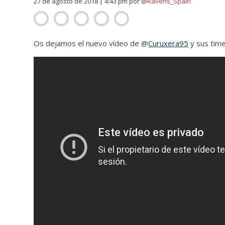
27 de agosto de 2018 | 4:43 pm
por
@Ravens_Spain
Os dejamos el nuevo vídeo de @
Curuxera95
y sus tim