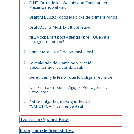
El NFL Draft de los Washington Commanders:
Maximizando el valor
Draft NFL 2026: Todos los picks de primera ronda
Draft Day: el Mock Draft definitivo.
NFL Mock Draft post Agencia libre: ¿Qué va a
escoger tu equipo?
Primer Mock Draft de Spanish Bowl
La maldición del Bambino y el café
descafeinado. La tienda azul.
Derek Carr y la lesión que lo obliga a retirarse
La tienda azul. Sobre Agujas, Pentágonos y
Estrellatos.
Sobre pulgadas, milisegundos y mi
“GCPOTYOAT”. La Tienda Azul.
Twitter de SpanishBowl
Instagram de SpanishBowl