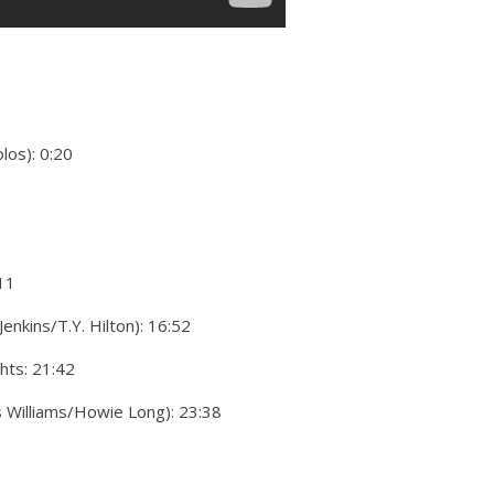
los): 0:20
11
enkins/T.Y. Hilton): 16:52
hts: 21:42
s Williams/Howie Long): 23:38