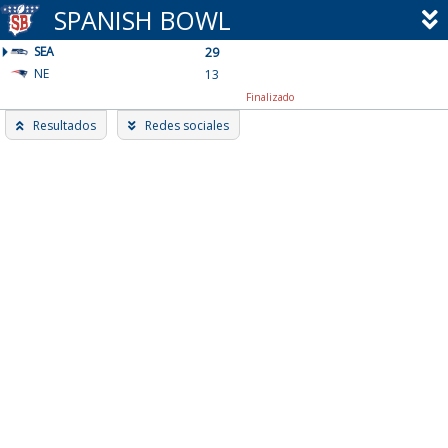
Skip
SPANISH BOWL
to
SEA
content
29
NE
13
Finalizado
Resultados
Redes sociales