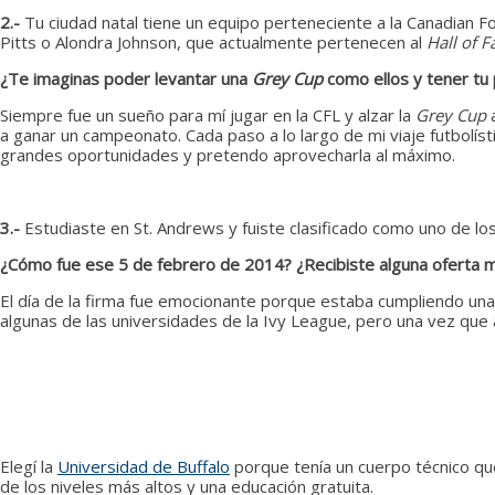
2.-
Tu ciudad natal tiene un equipo perteneciente a la Canadian 
Pitts o Alondra Johnson, que actualmente pertenecen al
Hall of 
¿Te imaginas poder levantar una
Grey Cup
como ellos y tener tu
Siempre fue un sueño para mí jugar en la CFL y alzar la
Grey Cup
a
a ganar un campeonato. Cada paso a lo largo de mi viaje futbolís
grandes oportunidades y pretendo aprovecharla al máximo.
3.-
Estudiaste en St. Andrews y fuiste clasificado como uno de los
¿Cómo fue ese 5 de febrero de 2014? ¿Recibiste alguna oferta má
El día de la firma fue emocionante porque estaba cumpliendo una
algunas de las universidades de la Ivy League, pero una vez que 
Elegí la
Universidad de Buffalo
porque tenía un cuerpo técnico qu
de los niveles más altos y una educación gratuita.