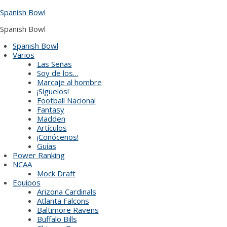
Skip
Spanish Bowl
to
content
Spanish Bowl
Spanish Bowl
Varios
Las Señas
Soy de los…
Marcaje al hombre
¡Síguelos!
Football Nacional
Fantasy
Madden
Artículos
¡Conócenos!
Guías
Power Ranking
NCAA
Mock Draft
Equipos
Arizona Cardinals
Atlanta Falcons
Baltimore Ravens
Buffalo Bills