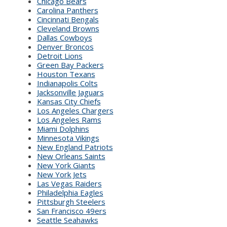
Chicago Bears
Carolina Panthers
Cincinnati Bengals
Cleveland Browns
Dallas Cowboys
Denver Broncos
Detroit Lions
Green Bay Packers
Houston Texans
Indianapolis Colts
Jacksonville Jaguars
Kansas City Chiefs
Los Angeles Chargers
Los Angeles Rams
Miami Dolphins
Minnesota Vikings
New England Patriots
New Orleans Saints
New York Giants
New York Jets
Las Vegas Raiders
Philadelphia Eagles
Pittsburgh Steelers
San Francisco 49ers
Seattle Seahawks