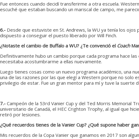
Fue entonces cuando decidí transferirme a otra escuela. Wester
escuché que estaban buscando un mariscal de campo, me pareció
6.-
Desde que estuviste en St. Andrews, la WU ya tenía los ojos
dispuesto a conseguir el puesto liberado por Will Finch.
¿Notaste el cambio de Buffalo a WU? ¿Te convenció el
Coach
Mars
Definitivamente hubo un cambio porque cada programa hace las c
necesitaba acostumbrarme a ellas nuevamente.
Luego tienes cosas como un nuevo programa académico, una nueva
una de las razones por las que elegí a Western porque no solo 
privilegio de estar. Fue un gran mentor para mí y tuve la suerte 
7.-
Campeón de la 53rd Vanier Cup y del Ted Morris Memorial Trop
universitario de Canadá, el HEC Crighton Trophy, al igual que hi
retiró por lesiones.
¿Qué recuerdos tienes de la Vanier Cup? ¿Qué supone haber gan
Mis recuerdos de la Copa Vanier que ganamos en 2017 son algunos