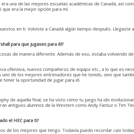
n era una de las mejores escuelas académicas de Canadá, así com
 que era la mejor opción para mí.
 puestos en ti. Volviste a Canadá algún tiempo después. Llegast
hall para que jugases para él?
osas de manera diferente. Además de eso, estaba volviendo de l
 ofensiva, nuevos compañeros de equipo etc., a lo que es neces
es uno de los mejores entrenadores que he tenido, sino que tamb
de tener la oportunidad de jugar para él.
hy de aquella final, se ha visto cómo tu juego ha ido evolucion
cieran antiguos alumnos de la Western como Andy Fantuz o Tim Tind
ado el HEC para ti?
 de los mejores que tengo. Todavía puedo recordar casi todas las