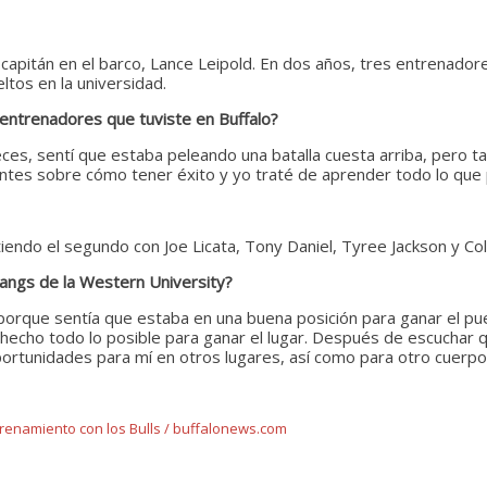
 capitán en el barco, Lance Leipold. En dos años, tres entrenado
ltos en la universidad.
 entrenadores que tuviste en Buffalo?
eces, sentí que estaba peleando una batalla cuesta arriba, pero t
erentes sobre cómo tener éxito y yo traté de aprender todo lo qu
endo el segundo con Joe Licata, Tony Daniel, Tyree Jackson y Coll
stangs de la Western University?
orque sentía que estaba en una buena posición para ganar el pue
cho todo lo posible para ganar el lugar. Después de escuchar qu
ortunidades para mí en otros lugares, así como para otro cuerpo
trenamiento con los Bulls / buffalonews.com