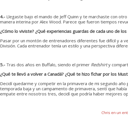
4.-
Llegaste bajo el mando de Jeff Quinn y te marchaste con otro
manera interina por Alex Wood. Parece que fueron tiempos revue
¿Cómo lo viviste? ¿Qué experiencias guardas de cada uno de los
Pasar por un montón de entrenadores diferentes fue difícil y a v
División. Cada entrenador tenía un estilo y una perspectiva dif
5.-
Tras dos años en Buffalo, siendo el primer
Redshirt
y comparti
¿Qué te llevó a volver a Canadá? ¿Qué te hizo fichar por los Mu
Decidí quedarme y competir en la primavera de mi segundo año p
temporada baja y un campamento de primavera, sentí que había he
empate entre nosotros tres, decidí que podría haber mejores op
Chris en un en