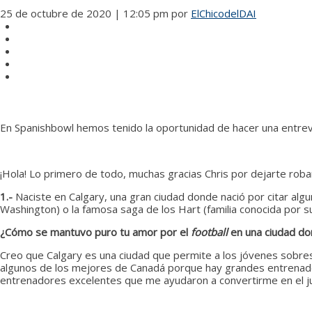
25 de octubre de 2020 | 12:05 pm
por
ElChicodelDAI
En Spanishbowl hemos tenido la oportunidad de hacer una entrev
¡Hola! Lo primero de todo, muchas gracias Chris por dejarte rob
1.-
Naciste en Calgary, una gran ciudad donde nació por citar al
Washington) o la famosa saga de los Hart (familia conocida por su
¿Cómo se mantuvo puro tu amor por el
football
en una ciudad do
Creo que Calgary es una ciudad que permite a los jóvenes sobresal
algunos de los mejores de Canadá porque hay grandes entrenador
entrenadores excelentes que me ayudaron a convertirme en el 