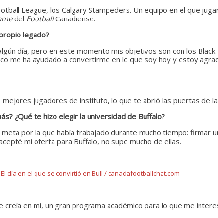
Football League, los Calgary Stampeders. Un equipo en el que ju
Fame
del
Football
Canadiense.
 propio legado?
lgún día, pero en este momento mis objetivos son con los Black
tico me
ha ayudado a convertirme en lo que soy hoy y estoy agra
 mejores jugadores de instituto, lo que te abrió las puertas de l
s? ¿Qué te hizo elegir la universidad de Buffalo?
 meta por la que había trabajado durante mucho tiempo: firmar un
acepté mi oferta para Buffalo, no supe mucho de ellas.
El día en el que se convirtió en Bull / canadafootballchat.com
e creía en mí, un gran programa académico para lo que me intere