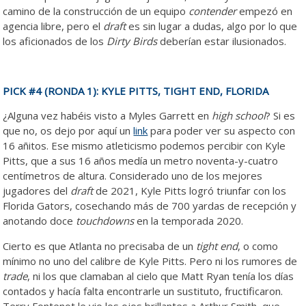
camino de la construcción de un equipo
contender
empezó en
agencia libre, pero el
draft
es sin lugar a dudas, algo por lo que
los aficionados de los
Dirty Birds
deberían estar ilusionados.
PICK #4 (RONDA 1): KYLE PITTS, TIGHT END, FLORIDA
¿Alguna vez habéis visto a Myles Garrett en
high school
? Si es
que no, os dejo por aquí un
link
para poder ver su aspecto con
16 añitos. Ese mismo atleticismo podemos percibir con Kyle
Pitts, que a sus 16 años medía un metro noventa-y-cuatro
centímetros de altura. Considerado uno de los mejores
jugadores del
draft
de 2021, Kyle Pitts logró triunfar con los
Florida Gators, cosechando más de 700 yardas de recepción y
anotando doce
touchdowns
en la temporada 2020.
Cierto es que Atlanta no precisaba de un
tight end
, o como
mínimo no uno del calibre de Kyle Pitts. Pero ni los rumores de
trade
, ni los que clamaban al cielo que Matt Ryan tenía los días
contados y hacía falta encontrarle un sustituto, fructificaron.
Terry Fontenot le vio los ojos brillantes a Arthur Smith, que