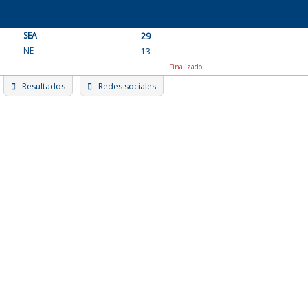
Skip
to
SEA
content
29
NE
13
Finalizado
Resultados
Redes sociales