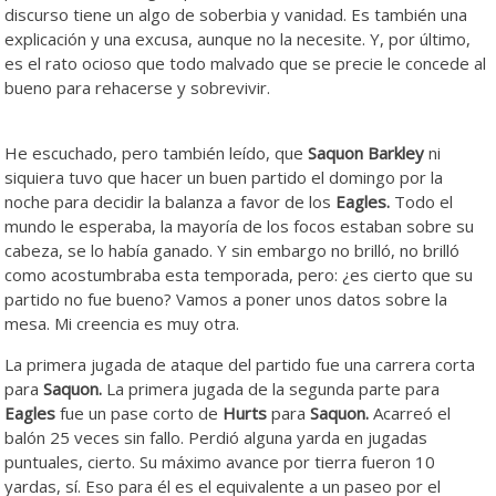
discurso tiene un algo de soberbia y vanidad. Es también una
explicación y una excusa, aunque no la necesite. Y, por último,
es el rato ocioso que todo malvado que se precie le concede al
bueno para rehacerse y sobrevivir.
silencioso silencioso
silencioso
He escuchado, pero también leído, que
Saquon Barkley
ni
siquiera tuvo que hacer un buen partido el domingo por la
noche para decidir la balanza a favor de los
Eagles.
Todo el
mundo le esperaba, la mayoría de los focos estaban sobre su
cabeza, se lo había ganado. Y sin embargo no brilló, no brilló
como acostumbraba esta temporada, pero: ¿es cierto que su
partido no fue bueno? Vamos a poner unos datos sobre la
mesa. Mi creencia es muy otra.
La primera jugada de ataque del partido fue una carrera corta
para
Saquon.
La primera jugada de la segunda parte para
Eagles
fue un pase corto de
Hurts
para
Saquon.
Acarreó el
balón 25 veces sin fallo. Perdió alguna yarda en jugadas
puntuales, cierto. Su máximo avance por tierra fueron 10
yardas, sí. Eso para él es el equivalente a un paseo por el