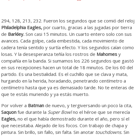
294, 128, 213, 232. Fueron los segundos que se comió del reloj
Philadelphia Eagles,
por cuarto, gracias a las jugadas por tierra
de
Barkley.
Son casi 15 minutos. Un cuarto entero solo con sus
avances. Cada golpe, cada embestida, cada movimiento de
cadera tenía sentido y surtía efecto. Y los segundos caían como
losas. Y la desesperanza teñía los rostros de
Mahomes
y
compañía en la banda. Si sumamos los 226 segundos que gastó
en sus recepciones hacen un total de 18 minutos. De los 60 del
partido. Es una bestialidad. Es el cuchillo que se clava y mata,
hurgando en la herida, horadando, penetrando centímetro a
centímetro hasta que ya es demasiado tarde. No te enteras de
que te estás muriendo y ya estás muerto.
Por volver a
Batman
de nuevo, y tergiversando un poco la cita,
Saquon
fue durante la
Super Bowl
no el héroe que se merecía
Eagles,
no el que había demostrado durante el año, pero sí el
que necesitaba. Alejado de los focos. Con trabajo de chapa y
pintura. Sin brillo, sin fallo, sin falta. Sin anotar
touchdowns.
Sin