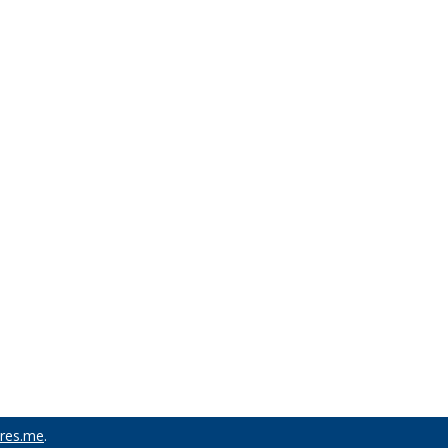
res.me
.