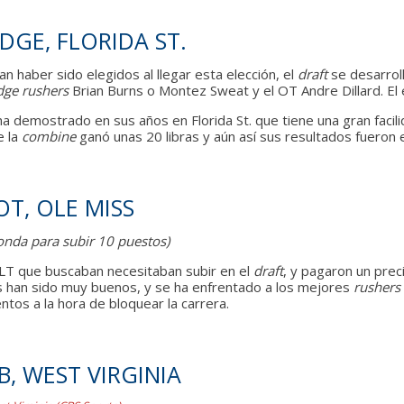
DGE, FLORIDA ST.
 haber sido elegidos al llegar esta elección, el
draft
se desarroll
dge rushers
Brian Burns o Montez Sweat y el OT Andre Dillard. El eq
 demostrado en sus años en Florida St. que tiene una gran facili
e la
combine
ganó unas 20 libras y aún así sus resultados fueron
T, OLE MISS
onda para subir 10 puestos)
 LT que buscaban necesitaban subir en el
draft
, y pagaron un prec
s han sido muy buenos, y se ha enfrentado a los mejores
rushers
tos a la hora de bloquear la carrera.
B, WEST VIRGINIA