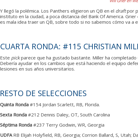
Will Grier en We
Y llegó la polémica. Los Panthers eligieron un QB en el
draft
por p
instituto en la ciudad, a poca distancia del Bank Of America. Gr
es mala idea traer un QB, sobre todo si no sabemos cómo va a e
CUARTA RONDA: #115 CHRISTIAN MIL
Este
pick
parece que ha gustado bastante. Miller ha completado un
Debería ayudar en los cambios que está haciendo el equipo def
lesiones en sus años universitarios.
RESTO DE SELECCIONES
Quinta Ronda
#154 Jordan Scarlett, RB, Florida.
Sexta Ronda
#212 Dennis Daley, OT, South Carolina
Séptima Ronda
#237 Terry Godwin, WR, Georgia
UDFA
RB Elijah Holyfield, RB, Georgia;
Corrion Ballard, S, Utah; D