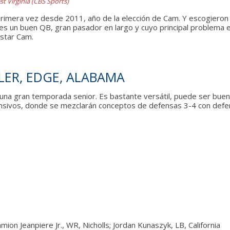
st Virginia (CBS Sports)
rimera vez desde 2011, año de la elección de Cam. Y escogieron al c
ier es un buen QB, gran pasador en largo y cuyo principal problem
star Cam.
LER, EDGE, ALABAMA
a gran temporada senior. Es bastante versátil, puede ser bueno a
ensivos, donde se mezclarán conceptos de defensas 3-4 con def
amion Jeanpiere Jr., WR, Nicholls; Jordan Kunaszyk, LB, California