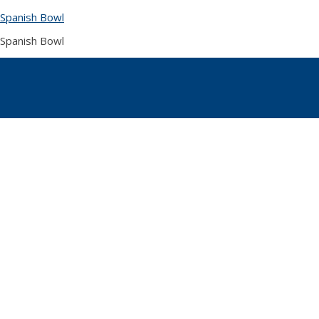
Skip
Spanish Bowl
to
content
Spanish Bowl