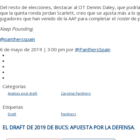
Del resto de elecciones, destacar al OT Dennis Daley, que podría 
que la quinta ronda Jordan Scarlett, creo que se ajusta más a lo
jugadores que han venido de la AAF para completar el
roster
de p
Keep
Pounding
.
@panthersspain
6 de mayo de 2019 | 3:00 pm
por
@PanthersSpain
Categorías
Análisis post draft
Carolina Panthers
Etiquetas
Draft
Panthers
NAVEGACIÓN
EL DRAFT DE 2019 DE BUCS: APUESTA POR LA DEFENSA.
DE