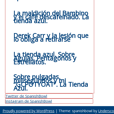
La maldición del Bambino
y el café descafeinado. La
tienda azul.
Derek Carr y la lesión que
lo obliga a retirarse
La tienda azul. Sobre
Agujas, Pentágonos y
Estrellatos.
Sobre pulgadas,
milisegundos y mi
“GCPOTYOAT”. La Tienda
Azul.
Twitter de SpanishBowl
Instagram de SpanishBowl
Proudly powered by WordPress
|
Theme: spanishbowl by
Undersco