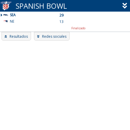
Skip
SPANISH BOWL
to
SEA
content
29
NE
13
Finalizado
Resultados
Redes sociales