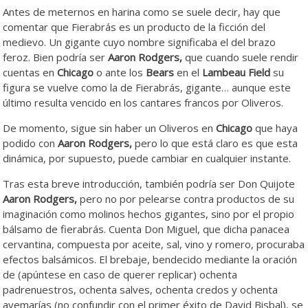
Antes de meternos en harina como se suele decir, hay que
comentar que Fierabrás es un producto de la ficción del
medievo. Un gigante cuyo nombre significaba el del brazo
feroz. Bien podría ser
Aaron Rodgers,
que cuando suele rendir
cuentas en
Chicago
o ante los
Bears
en el
Lambeau Field
su
figura se vuelve como la de Fierabrás, gigante… aunque este
último resulta vencido en los cantares francos por Oliveros.
De momento, sigue sin haber un Oliveros en
Chicago
que haya
podido con
Aaron Rodgers,
pero lo que está claro es que esta
dinámica, por supuesto, puede cambiar en cualquier instante.
Tras esta breve introducción, también podría ser Don Quijote
Aaron Rodgers,
pero no por pelearse contra productos de su
imaginación como molinos hechos gigantes, sino por el propio
bálsamo de fierabrás. Cuenta Don Miguel, que dicha panacea
cervantina, compuesta por aceite, sal, vino y romero, procuraba
efectos balsámicos. El brebaje, bendecido mediante la oración
de (apúntese en caso de querer replicar) ochenta
padrenuestros, ochenta salves, ochenta credos y ochenta
avemarías (no confundir con el primer éxito de David Bisbal), se