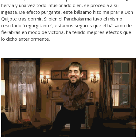
hervía y una vez todo infusionado bien, se procedía a su
ingesta. De efecto purgante, este bálsamo hizo mejorar a Don
Quijote tras dormir. Si bien el
Panchakarma
tuvo el mismo
resultado “regurgitante”, estamos seguros que el bálsamo de
fierabrás en modo de victoria, ha tenido mejores efectos que
lo dicho anteriormente.