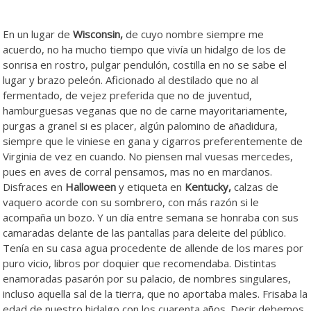
En un lugar de
Wisconsin,
de cuyo nombre siempre me
acuerdo, no ha mucho tiempo que vivía un hidalgo de los de
sonrisa en rostro, pulgar pendulón, costilla en no se sabe el
lugar y brazo peleón. Aficionado al destilado que no al
fermentado, de vejez preferida que no de juventud,
hamburguesas veganas que no de carne mayoritariamente,
purgas a granel si es placer, algún palomino de añadidura,
siempre que le viniese en gana y cigarros preferentemente de
Virginia de vez en cuando. No piensen mal vuesas mercedes,
pues en aves de corral pensamos, mas no en mardanos.
Disfraces en
Halloween
y etiqueta en
Kentucky,
calzas de
vaquero acorde con su sombrero, con más razón si le
acompaña un bozo. Y un día entre semana se honraba con sus
camaradas delante de las pantallas para deleite del público.
Tenía en su casa agua procedente de allende de los mares por
puro vicio, libros por doquier que recomendaba. Distintas
enamoradas pasarón por su palacio, de nombres singulares,
incluso aquella sal de la tierra, que no aportaba males. Frisaba la
edad de nuestro hidalgo con los cuarenta años. Decir debemos