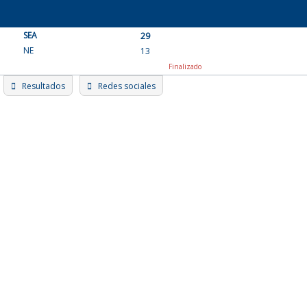
Skip
to
SEA
content
29
NE
13
Finalizado
Resultados
Redes sociales