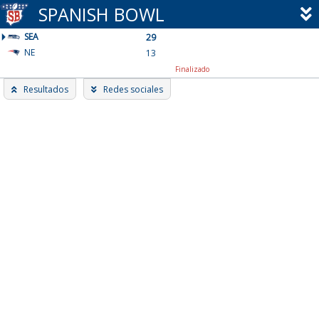
Skip
SPANISH BOWL
to
SEA
content
29
NE
13
Finalizado
Resultados
Redes sociales