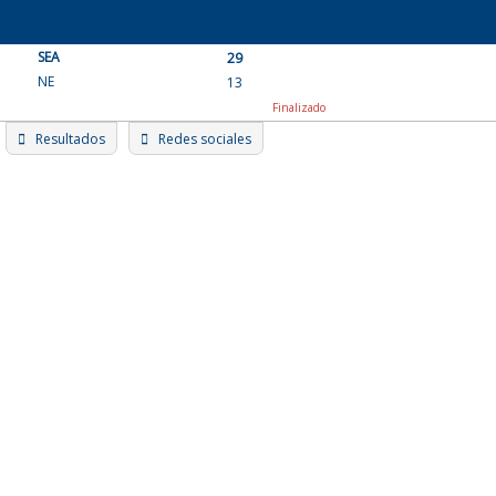
Skip
to
SEA
content
29
NE
13
Finalizado
Resultados
Redes sociales