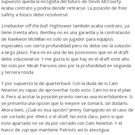
supuesto queda la incógnita del futuro de Devin McCourty.
Acaba contrato y podría decidir retirarse. La posición de free
safety a futuro debe resolverse.
Linebacker off the ball
. Hightower también acaba contrato, ya
tiene treinta años. Bentley no es una garantía y la contratación
de Raekwon McMillan es solo un jugador para equipos
especiales con cierta profundidad pero no debe ser la solución
a largo plazo. Para mi es una de las posiciones que en el draft
debe solucionarse. Y me gusta lo que hay en el draft este año.
No solo por Micah Parsons sino por la profundidad en segunda
y tercera ronda.
Y por supuesto la de quarterback. Con la duda de si Cam
Newton es capaz de aprovechar todo esto. Cam no era el plan
A. Pero al acotar la posición pronto cierras una incertidumbre. Si
se presenta una opción que lo mejore se tomará, sin dudarlo.
Ahora bien, ¿Cuál es esa opción? Jimmy Garoppolo en el caso de
ser cortado por 49ers o el
draft.
No está claro, pero si que
este apartado no se da por cerrado con Cam Newton. Y el
hueco de
cap
que mantiene Patriots así lo atestigua.