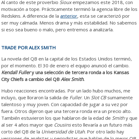
Al canto de este proverbio
Sioux
empezamos este 2018, con
motivación a tope. Prácticamente terminó la agencia libre de los
Redskins. A diferencia de la
anterior
, esta se caracterizó por
ser muy calmada. Menos drama y más estabilidad. No sabemos
si eso sea bueno o malo, pero entremos a analizarla.
Agencia
Libre.
TRADE POR ALEX SMITH
La novela del QB en la capital de los Estados Unidos terminó,
por el momento. El 30 de enero el equipo anunció el cambio.
Kendall Fuller
y una selección de tercera ronda a los Kansas
City Chiefs a cambio del QB
Alex Smith
.
Hubo reacciones encontradas. Por un lado hubo muchos, me
incluyo, que lloraron la salida de
Fuller
. Un
Slot CB
sumamente
talentoso y muy joven. Con capacidad de jugar a su vez por
fuera. Otros dijeron que una tercera ronda era un precio alto.
También estuvieron los que hablaron de la edad de
Smith
y que
al ser 4 años mayor que
Cousins
esto llevaría a un futuro más
corto del QB de la
Universidad de Utah
. Por otro lado hay
versiones de analistas y periodistas que hablan de lo mejor QB