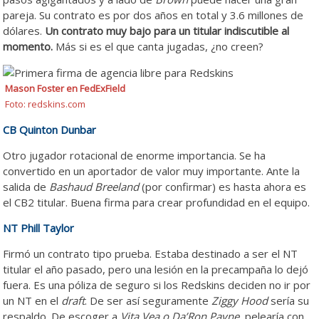
pareja. Su contrato es por dos años en total y 3.6 millones de
dólares.
Un contrato muy bajo para un titular indiscutible al
momento.
Más si es el que canta jugadas, ¿no creen?
Mason Foster en FedExField
Foto: redskins.com
CB Quinton Dunbar
Otro jugador rotacional de enorme importancia. Se ha
convertido en un aportador de valor muy importante. Ante la
salida de
Bashaud Breeland
(por confirmar) es hasta ahora es
el CB2 titular. Buena firma para crear profundidad en el equipo.
NT Phill Taylor
Firmó un contrato tipo prueba. Estaba destinado a ser el NT
titular el año pasado, pero una lesión en la precampaña lo dejó
fuera. Es una póliza de seguro si los Redskins deciden no ir por
un NT en el
draft
. De ser así seguramente
Ziggy Hood
sería su
respaldo. De escoger a
Vita Vea o Da’Ron Payne
, pelearía con