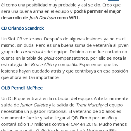
él como una posibilidad muy probable y así se dio. Creo que
será una buena arma en el equipo y
podrá permitir el mejor
desarrollo de
Josh Doctson
como WR1.
CB Orlando Scandrick
Un Slot CB veterano. Después de algunas lesiones ya no es el
mismo, sin duda. Pero es una buena suma de veteranía al joven
grupo de
cornerbacks
del equipo. Debido a que fue cortado no
cuenta en la tabla de
picks
compensatorios, por ello se nota la
estrategia del
Bruce Allen
y compañía. Esperemos que las
lesiones hayan quedado atrás y que contribuya en esa posición
que ahora es tan importante.
OLB Pernell McPhee
Un OLB que entrará en la rotación del equipo. Ante la inminente
salida de
Junior Galette
y la salida de
Trent Murphy
el equipo
necesitaba un jugador rotacional. El veterano de 30 años es
sumamente fuerte y sabe llegar al QB. Firmó por un año y
contará sólo 1.7 millones contra el CAP en 2018. Mucho menos
de los que pedía
Gallette
o lo que contará
Murphy
en Bills.