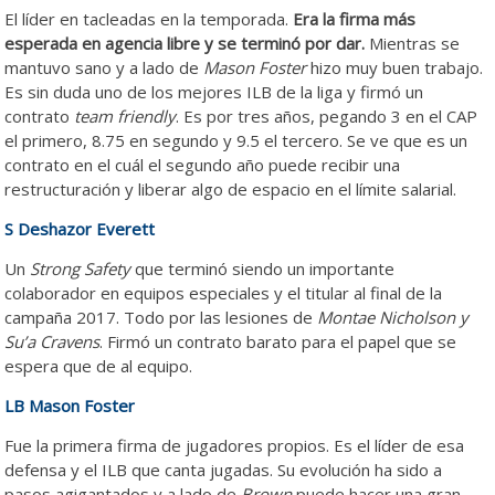
El líder en tacleadas en la temporada.
Era la firma más
esperada en agencia libre y se terminó por dar.
Mientras se
mantuvo sano y a lado de
Mason Foster
hizo muy buen trabajo.
Es sin duda uno de los mejores ILB de la liga y firmó un
contrato
team friendly
. Es por tres años, pegando 3 en el CAP
el primero, 8.75 en segundo y 9.5 el tercero. Se ve que es un
contrato en el cuál el segundo año puede recibir una
restructuración y liberar algo de espacio en el límite salarial.
S Deshazor Everett
Un
Strong Safety
que terminó siendo un importante
colaborador en equipos especiales y el titular al final de la
campaña 2017. Todo por las lesiones de
Montae
Nicholson y
Su’a Cravens
. Firmó un contrato barato para el papel que se
espera que de al equipo.
LB Mason Foster
Fue la primera firma de jugadores propios. Es el líder de esa
defensa y el ILB que canta jugadas. Su evolución ha sido a
pasos agigantados y a lado de
Brown
puede hacer una gran