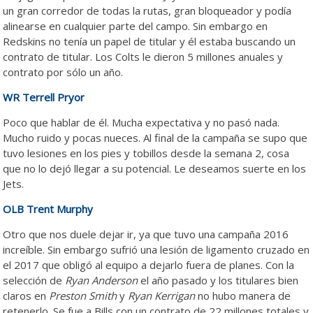
un gran corredor de todas la rutas, gran bloqueador y podía
alinearse en cualquier parte del campo. Sin embargo en
Redskins no tenía un papel de titular y él estaba buscando un
contrato de titular. Los Colts le dieron 5 millones anuales y
contrato por sólo un año.
WR Terrell Pryor
Poco que hablar de él. Mucha expectativa y no pasó nada.
Mucho ruido y pocas nueces. Al final de la campaña se supo que
tuvo lesiones en los pies y tobillos desde la semana 2, cosa
que no lo dejó llegar a su potencial. Le deseamos suerte en los
Jets.
OLB Trent Murphy
Otro que nos duele dejar ir, ya que tuvo una campaña 2016
increíble. Sin embargo sufrió una lesión de ligamento cruzado en
el 2017 que obligó al equipo a dejarlo fuera de planes. Con la
selección de
Ryan Anderson
el año pasado y los titulares bien
claros en
Preston Smith
y
Ryan Kerrigan
no hubo manera de
retenerlo. Se fue a Bills con un contrato de 22 millones totales y