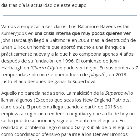
día tras día la actualidad de este equipo.
Vamos a empezar a ser claros. Los Baltimore Ravens están
sumergidos en
una crisis interna que muy pocos quieren ver
.
John Harbaugh llegó a Baltimore en 2008 tras la destitución de
Brian Billick, un hombre que aportó mucho a una franquicia
prácticamente nueva y a la que hizo campeona apenas 4 años
después de su fundación en 1996. El comienzo de John
Harbaugh en
‘Charm City’
no pudo ser mejor. En sus primeras 7
temporadas sólo una se quedó fuera de
playoffs
, en 2013,
justo el año después de ganar la Superbowl.
Aquello no parecía nada serio. La maldición de la
Superbowl
lo
llaman algunos (Excepto que seas los New England Patriots,
claro está). El problema llega cuando a partir de 2015 se
empieza a coger una tendencia negativa y que a día de hoy no
se ha podido solucionar y sigue presente en el equipo. En
realidad el problema llegó cuando Gary Kubiak dejó el equipo
como coordinador ofensivo para irse a los Denver Broncos