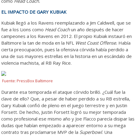
como
Head Coach.
EL IMPACTO DE GARY KUBIAK
Kubiak llegó a los Ravens reemplazando a Jim Caldwell, que se
fue a los Lions como
Head Coach
un año después de hacer
campeones a los Ravens en 2012. El propio Kubiak instauró en
Baltimore la tan de moda en la NFL
West Coast Offense.
Había
cierta preocupación, pues la ofensiva córvida había perdido a
una de sus mayores estrellas en la historia en un escándalo de
violencia machista, al RB Ray Rice.
Fuente: PressBox Baltimore
Durante esa temporada el ataque córvido brilló. ¿Cuál fue la
clave de ello? Que, a pesar de haber perdido a su RB estrella,
Gary Kubiak confió de pleno en el juego terrestre y en Justin
Forsett. De hecho, Justin Forsett logró su mejor temporada
como profesional ese mismo año y Joe Flacco parecía disipar las
dudas que habían empezado a aparecer entorno a su mega
contrato tras proclamarse MVP de la
Superbowl
. Una