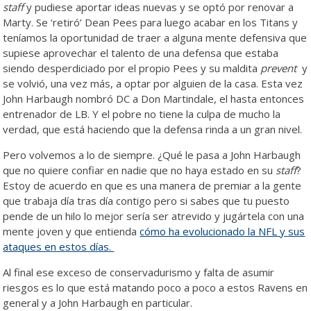
staff
y pudiese aportar ideas nuevas y se optó por renovar a
Marty. Se ‘retiró’ Dean Pees para luego acabar en los Titans y
teníamos la oportunidad de traer a alguna mente defensiva que
supiese aprovechar el talento de una defensa que estaba
siendo desperdiciado por el propio Pees y su maldita
prevent
y
se volvió, una vez más, a optar por alguien de la casa. Esta vez
John Harbaugh nombró DC a Don Martindale, el hasta entonces
entrenador de LB. Y el pobre no tiene la culpa de mucho la
verdad, que está haciendo que la defensa rinda a un gran nivel.
Pero volvemos a lo de siempre. ¿Qué le pasa a John Harbaugh
que no quiere confiar en nadie que no haya estado en su
staff
?
Estoy de acuerdo en que es una manera de premiar a la gente
que trabaja día tras día contigo pero si sabes que tu puesto
pende de un hilo lo mejor sería ser atrevido y jugártela con una
mente joven y que entienda
cómo ha evolucionado la NFL y sus
ataques en estos días.
Al final ese exceso de conservadurismo y falta de asumir
riesgos es lo que está matando poco a poco a estos Ravens en
general y a John Harbaugh en particular.