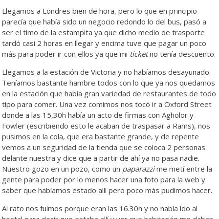
Llegamos a Londres bien de hora, pero lo que en principio
parecía que había sido un negocio redondo lo del bus, pasó a
ser el timo de la estampita ya que dicho medio de trasporte
tardó casi 2 horas en llegar y encima tuve que pagar un poco
más para poder ir con ellos ya que mi
ticket
no tenía descuento.
Llegamos a la estación de Victoria y no habíamos desayunado.
Teníamos bastante hambre todos con lo que ya nos quedamos
en la estación que había gran variedad de restaurantes de todo
tipo para comer. Una vez comimos nos tocó ir a Oxford Street
donde a las 15,30h había un acto de firmas con Agholor y
Fowler (escribiendo esto le acaban de traspasar a Rams), nos
pusimos en la cola, que era bastante grande, y de repente
vemos a un seguridad de la tienda que se coloca 2 personas
delante nuestra y dice que a partir de ahí ya no pasa nadie.
Nuestro gozo en un pozo, como un
paparazzi
me metí entre la
gente para poder por lo menos hacer una foto para la web y
saber que habíamos estado allí pero poco más pudimos hacer.
Al rato nos fuimos porque eran las 16.30h y no había ido al
hostal para decir que estaba allí y ver que habitación me daban,