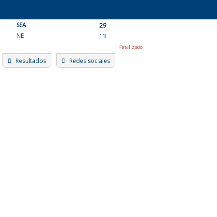
Skip
to
SEA
content
29
NE
13
Finalizado
Resultados
Redes sociales