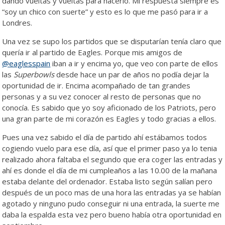
dando vueltas y vueltas para hacerlo. Mi respuesta siempre es
“soy un chico con suerte” y esto es lo que me pasó para ir a
Londres.
Una vez se supo los partidos que se disputarían tenía claro que
quería ir al partido de Eagles. Porque mis amigos de
@eaglesspain
iban a ir y encima yo, que veo con parte de ellos
las
Superbowls
desde hace un par de años no podía dejar la
oportunidad de ir. Encima acompañado de tan grandes
personas y a su vez conocer al resto de personas que no
conocía. Es sabido que yo soy aficionado de los Patriots, pero
una gran parte de mi corazón es Eagles y todo gracias a ellos.
Pues una vez sabido el día de partido ahí estábamos todos
cogiendo vuelo para ese día, así que el primer paso ya lo tenia
realizado ahora faltaba el segundo que era coger las entradas y
ahí es donde el día de mi cumpleaños a las 10.00 de la mañana
estaba delante del ordenador. Estaba listo según salían pero
después de un poco mas de una hora las entradas ya se habían
agotado y ninguno pudo conseguir ni una entrada, la suerte me
daba la espalda esta vez pero bueno había otra oportunidad en