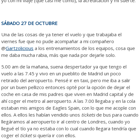
yo con mi viaje (que casi me como), la acreditación y mi suerte.
SÁBADO 27 DE OCTUBRE
Una de las cosas de ya tener el vuelo y que trabajaba el
viernes fue que no pude acompañar a mi compañero
@
Gartzolicious
a los entrenamientos de los equipos, cosa que
me daba mucha rabia, más que nada por dejarle solo.
5.00 am de la mañana, suena despertador ya que tengo el
vuelo a las 7.45 y vivo en un pueblito de Madrid un poco
retirado del aeropuerto. Pensé ir en taxi, pero me iba a salir
por un buen pellizco entonces opté por la opción de dejar el
coche en casa de mis padres que viven en Madrid capital y de
ahí coger el metro al aeropuerto. A las 7.00 llegaba y en la cola
estaban mis amigos de Eagles Spain, con lo que me acople con
ellos. A ellos les habían vendido unos
tickets
de bus para cuando
llegáramos al aeropuerto ir al centro de Londres, cuando yo
llegué el tío ya no estaba con lo cual cuando llegara tendría que
coger el
ticket
si quería ir con ellos.