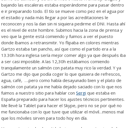
bajando las escaleras estaba esperándome para pasar dentro
e ir preparando todo. El tío se mueve como pez en el agua por
el estadio y nada más llegar a por las acreditaciones le
reconocen y nos la dan sin ni siquiera pedirme el DNI. Hasta ahí
es el nivel de este hombre. Subimos hacia la zona de prensa y
veo que la gente está comiendo y fuimos a ver el puesto
donde íbamos a retransmitir. Yo flipaba en colores mientras
Gartzo estaba tan pancho, así que como el partido era a la
13.30h hora inglesa sería mejor comer algo ya que después iba
a ser casi imposible. A las 12,30h estábamos comiendo
tranquilamente un salmón con patata muy rico la verdad. Y ya
Gartzo me dijo que podía coger lo que quisiera de refrescos,
agua, café, ….pero como había desayunado bien y el plato de
salmón con patata ya me había dejado saciado con lo que nos
fuimos a nuestro sitio para hablar con
Sergi
que estaba en
España preparado para hacer los ajustes técnicos pertinentes.
Me llevé la Tablet para hacer el Skype, pero no se por qué no
me funcionaba con lo que tuve que utilizar el móvil…menos mal
que los móviles sirven para todo hoy en día.