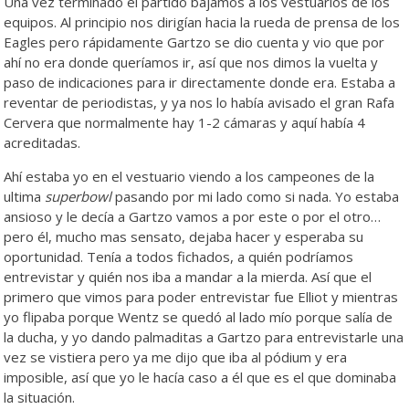
Una vez terminado el partido bajamos a los vestuarios de los
equipos. Al principio nos dirigían hacia la rueda de prensa de los
Eagles pero rápidamente Gartzo se dio cuenta y vio que por
ahí no era donde queríamos ir, así que nos dimos la vuelta y
paso de indicaciones para ir directamente donde era. Estaba a
reventar de periodistas, y ya nos lo había avisado el gran Rafa
Cervera que normalmente hay 1-2 cámaras y aquí había 4
acreditadas.
Ahí estaba yo en el vestuario viendo a los campeones de la
ultima
superbowl
pasando por mi lado como si nada. Yo estaba
ansioso y le decía a Gartzo vamos a por este o por el otro…
pero él, mucho mas sensato, dejaba hacer y esperaba su
oportunidad. Tenía a todos fichados, a quién podríamos
entrevistar y quién nos iba a mandar a la mierda. Así que el
primero que vimos para poder entrevistar fue Elliot y mientras
yo flipaba porque Wentz se quedó al lado mío porque salía de
la ducha, y yo dando palmaditas a Gartzo para entrevistarle una
vez se vistiera pero ya me dijo que iba al pódium y era
imposible, así que yo le hacía caso a él que es el que dominaba
la situación.