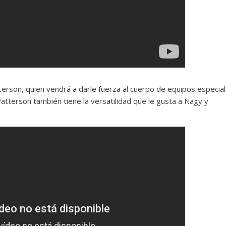
terson, quien vendrá a darle fuerza al cuerpo de equipos especia
tterson también tiene la versatilidad que le gusta a Nagy y