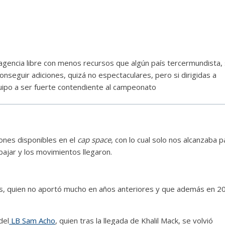
 agencia libre con menos recursos que algún país tercermundista, 
nseguir adiciones, quizá no espectaculares, pero si dirigidas a
quipo a ser fuerte contendiente al campeonato
lones disponibles en el
cap space
, con lo cual solo nos alcanzaba p
bajar y los movimientos llegaron.
s, quien no aportó mucho en años anteriores y que además en 2
del
LB Sam Acho
, quien tras la llegada de Khalil Mack, se volvió