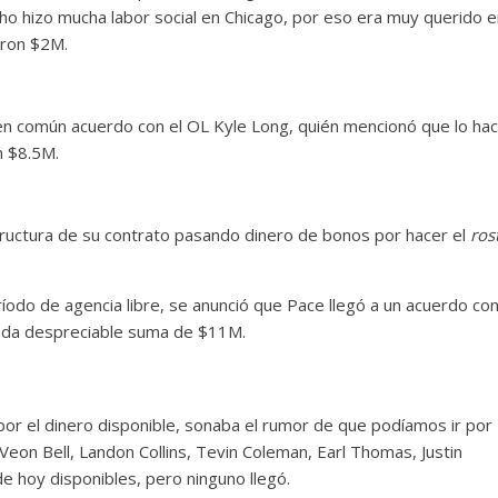
o hizo mucha labor social en Chicago, por eso era muy querido e
aron $2M.
o en común acuerdo con el OL Kyle Long, quién mencionó que lo hac
n $8.5M.
tructura de su contrato pasando dinero de bonos por hacer el
ros
odo de agencia libre, se anunció que Pace llegó a un acuerdo co
 nada despreciable suma de $11M.
por el dinero disponible, sonaba el rumor de que podíamos ir por
on Bell, Landon Collins, Tevin Coleman, Earl Thomas, Justin
e hoy disponibles, pero ninguno llegó.