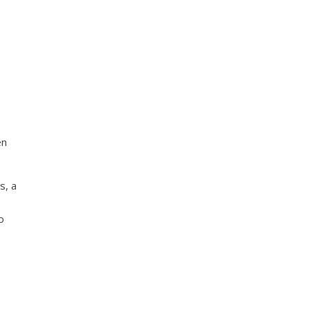
en
s, a
o