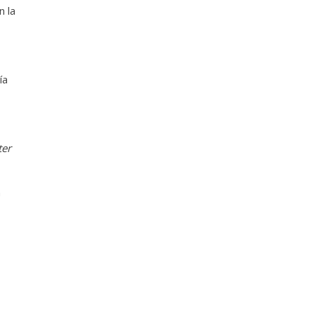
n la
ía
ter
n