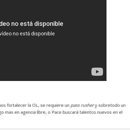
os fortalecer la OL, se requiere un
pass rusher
y sobretodo un
algo mas en agencia libre, o Pace buscará talentos nuevos en el