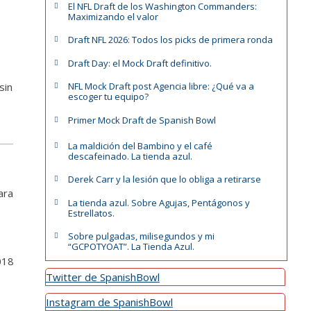
El NFL Draft de los Washington Commanders:
Maximizando el valor
Draft NFL 2026: Todos los picks de primera ronda
Draft Day: el Mock Draft definitivo.
sin
NFL Mock Draft post Agencia libre: ¿Qué va a
escoger tu equipo?
Primer Mock Draft de Spanish Bowl
La maldición del Bambino y el café
descafeinado. La tienda azul.
Derek Carr y la lesión que lo obliga a retirarse
ara
La tienda azul. Sobre Agujas, Pentágonos y
Estrellatos.
Sobre pulgadas, milisegundos y mi
“GCPOTYOAT”. La Tienda Azul.
018
Twitter de SpanishBowl
Instagram de SpanishBowl