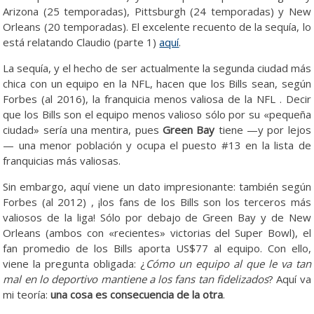
Arizona (25 temporadas), Pittsburgh (24 temporadas) y New
Orleans (20 temporadas). El excelente recuento de la sequía, lo
está relatando Claudio (parte 1)
aquí
.
La sequía, y el hecho de ser actualmente la segunda ciudad más
chica con un equipo en la NFL, hacen que los Bills sean, según
Forbes (al 2016), la franquicia menos valiosa de la NFL . Decir
que los Bills son el equipo menos valioso sólo por su «pequeña
ciudad» sería una mentira, pues
Green Bay
tiene —y por lejos
— una menor población y ocupa el puesto #13 en la lista de
franquicias más valiosas.
Sin embargo, aquí viene un dato impresionante: también según
Forbes (al 2012) , ¡los fans de los Bills son los terceros más
valiosos de la liga! Sólo por debajo de Green Bay y de New
Orleans (ambos con «recientes» victorias del Super Bowl), el
fan promedio de los Bills aporta US$77 al equipo. Con ello,
viene la pregunta obligada: ¿
Cómo un equipo al que le va tan
mal en lo deportivo mantiene a los fans tan fidelizados
? Aquí va
mi teoría:
una cosa es consecuencia de la otra
.