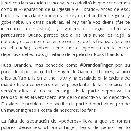
Junto con la revolución francesa, se capitalizó lo que conocemos
como la «Separación de la Iglesia y el Estado». Antes de eso,
había una mezcla de poderes: el rey era el un líder religioso y
gobernaba. En otras palabras, el rey tenía voz divina (fuerte
injerencia eclesiástica) y gobernaba según intereses
particulares. Bueno, parece que a los Bills nunca les llegó la
noticia: y casualmente quien se encarga de las finanzas (que no
es el dueño) también tiene fuerte injerencia en la parte
deportiva del equipo. ¿El villano de la película? Russ Brandon.
Russ Brandon, mas conocido como
#BrandonFinger
por su
parecido al personaje Little Finger de Game of Thrones, se unió
a los Buffalo Bills en el año 1997 y ha escalado en la cadena de
mando hasta convertirse en el presidente de la franquicia. La
versión oficial: él no se encarga de la parte deportiva. La
realidad: él es el verdadero jefe de lo deportivo y no deportivo.
El evidente problema: se sacrifica la parte deportiva en pro de
un mayor ingreso a costa de nosotros, los fans.
La falta de separación de «poderes» lleva a que se tomen
pobres decisiones. #BrandonFinger, lejos de pensar en lo