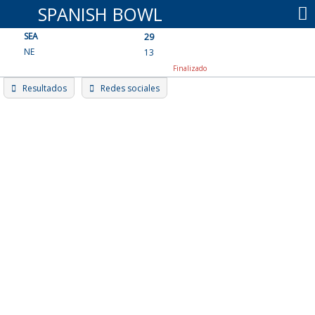
Skip
SPANISH BOWL
to
SEA
content
29
NE
13
Finalizado
Resultados
Redes sociales