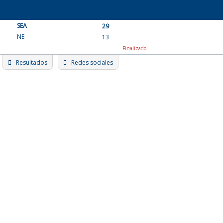
Skip
to
SEA
content
29
NE
13
Finalizado
Resultados
Redes sociales