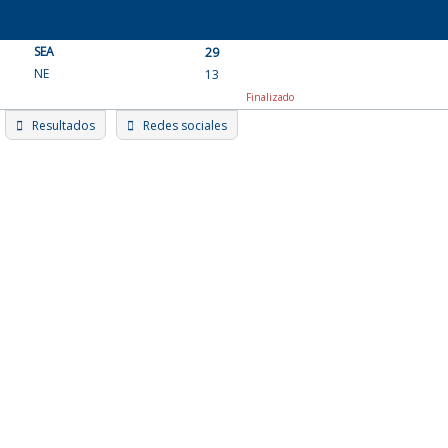
Skip
to
SEA
content
29
NE
13
Finalizado
Resultados
Redes sociales