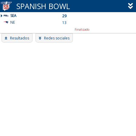
Skip
SPANISH BOWL
to
SEA
content
29
NE
13
Finalizado
Resultados
Redes sociales