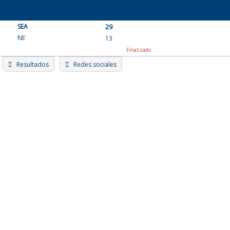
Skip
to
SEA
content
29
NE
13
Finalizado
Resultados
Redes sociales