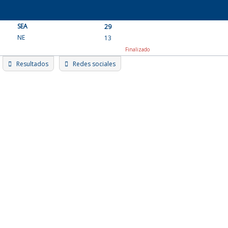
Skip
to
SEA
content
29
NE
13
Finalizado
Resultados
Redes sociales