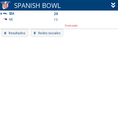
Skip
SPANISH BOWL
to
SEA
content
29
NE
13
Finalizado
Resultados
Redes sociales