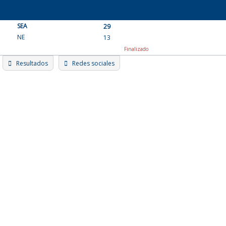
Skip
to
SEA
content
29
NE
13
Finalizado
Resultados
Redes sociales