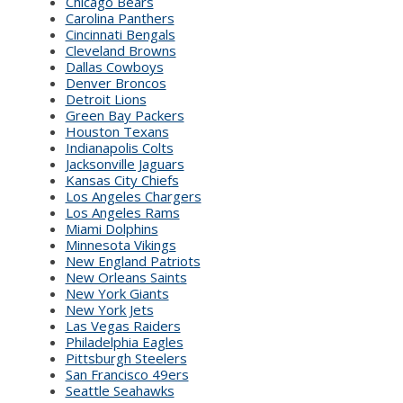
Chicago Bears
Carolina Panthers
Cincinnati Bengals
Cleveland Browns
Dallas Cowboys
Denver Broncos
Detroit Lions
Green Bay Packers
Houston Texans
Indianapolis Colts
Jacksonville Jaguars
Kansas City Chiefs
Los Angeles Chargers
Los Angeles Rams
Miami Dolphins
Minnesota Vikings
New England Patriots
New Orleans Saints
New York Giants
New York Jets
Las Vegas Raiders
Philadelphia Eagles
Pittsburgh Steelers
San Francisco 49ers
Seattle Seahawks