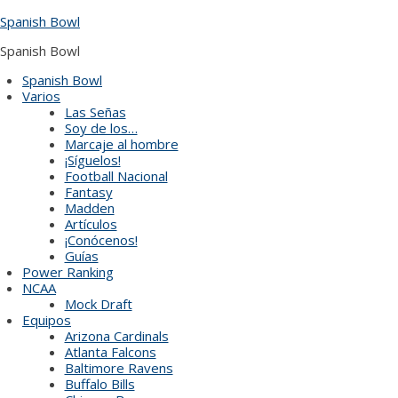
Skip
Spanish Bowl
to
content
Spanish Bowl
Spanish Bowl
Varios
Las Señas
Soy de los…
Marcaje al hombre
¡Síguelos!
Football Nacional
Fantasy
Madden
Artículos
¡Conócenos!
Guías
Power Ranking
NCAA
Mock Draft
Equipos
Arizona Cardinals
Atlanta Falcons
Baltimore Ravens
Buffalo Bills