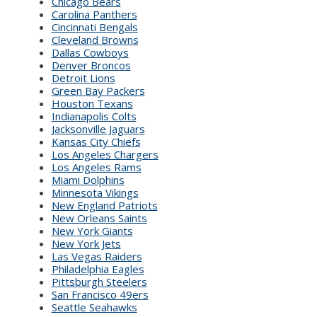
Chicago Bears
Carolina Panthers
Cincinnati Bengals
Cleveland Browns
Dallas Cowboys
Denver Broncos
Detroit Lions
Green Bay Packers
Houston Texans
Indianapolis Colts
Jacksonville Jaguars
Kansas City Chiefs
Los Angeles Chargers
Los Angeles Rams
Miami Dolphins
Minnesota Vikings
New England Patriots
New Orleans Saints
New York Giants
New York Jets
Las Vegas Raiders
Philadelphia Eagles
Pittsburgh Steelers
San Francisco 49ers
Seattle Seahawks