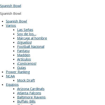
Skip
Spanish Bowl
to
content
Spanish Bowl
Spanish Bowl
Varios
Las Señas
Soy de los…
Marcaje al hombre
¡Síguelos!
Football Nacional
Fantasy
Madden
Artículos
¡Conócenos!
Guías
Power Ranking
NCAA
Mock Draft
Equipos
Arizona Cardinals
Atlanta Falcons
Baltimore Ravens
Buffalo Bills