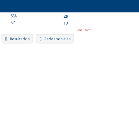
Skip
to
SEA
content
29
NE
13
Finalizado
Resultados
Redes sociales