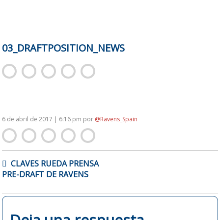
03_DRAFTPOSITION_NEWS
6 de abril de 2017 | 6:16 pm
por
@Ravens_Spain
NAVEGACIÓN
CLAVES RUEDA PRENSA
DE
PRE-DRAFT DE RAVENS
ENTRADAS
Deja una respuesta