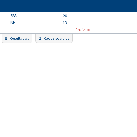
Skip
to
SEA
content
29
NE
13
Finalizado
Resultados
Redes sociales