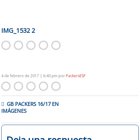
IMG_1532 2
4 de febrero de 2017 | 6:40 pm
por
PackersESP
NAVEGACIÓN
GB PACKERS 16/17 EN
DE
IMÁGENES
ENTRADAS
Deja una respuesta