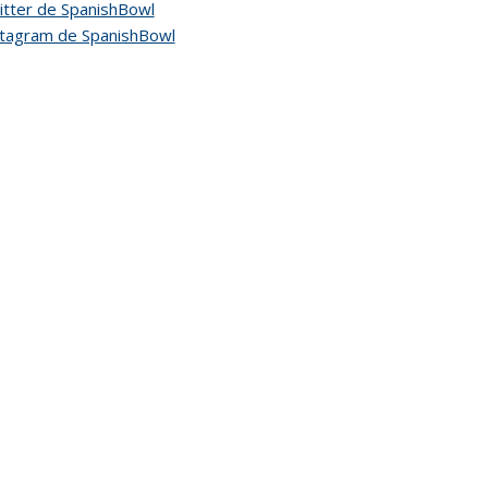
tter de SpanishBowl
stagram de SpanishBowl