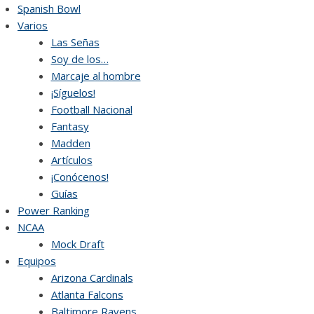
Skip
Spanish Bowl
to
Varios
content
Las Señas
Soy de los…
Marcaje al hombre
¡Síguelos!
Football Nacional
Fantasy
Madden
Artículos
¡Conócenos!
Guías
Power Ranking
NCAA
Mock Draft
Equipos
Arizona Cardinals
Atlanta Falcons
Baltimore Ravens