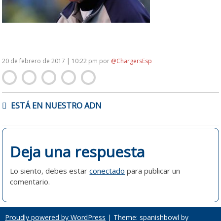
20 de febrero de 2017 | 10:22 pm
por
@ChargersEsp
NAVEGACIÓN
ESTÁ EN NUESTRO ADN
DE
ENTRADAS
Deja una respuesta
Lo siento, debes estar
conectado
para publicar un
comentario.
Proudly powered by WordPress
|
Theme: spanishbowl by