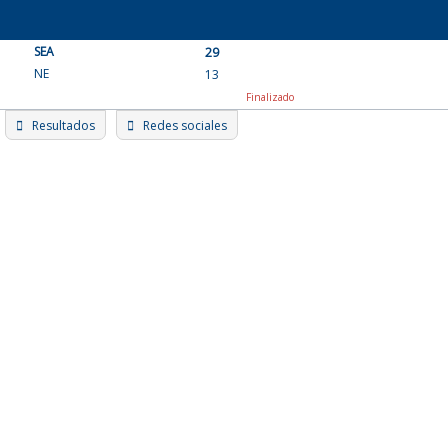
Skip
to
SEA
content
29
NE
13
Finalizado
Resultados
Redes sociales