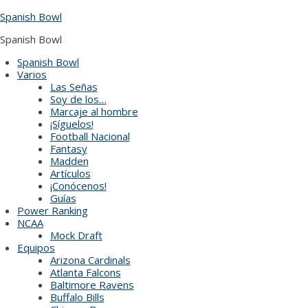
Skip
Spanish Bowl
to
content
Spanish Bowl
Spanish Bowl
Varios
Las Señas
Soy de los…
Marcaje al hombre
¡Síguelos!
Football Nacional
Fantasy
Madden
Artículos
¡Conócenos!
Guías
Power Ranking
NCAA
Mock Draft
Equipos
Arizona Cardinals
Atlanta Falcons
Baltimore Ravens
Buffalo Bills