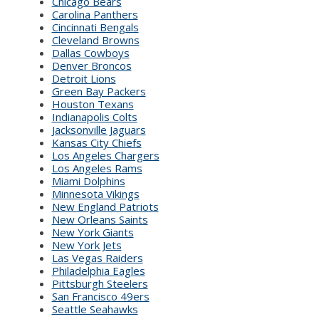
Chicago Bears
Carolina Panthers
Cincinnati Bengals
Cleveland Browns
Dallas Cowboys
Denver Broncos
Detroit Lions
Green Bay Packers
Houston Texans
Indianapolis Colts
Jacksonville Jaguars
Kansas City Chiefs
Los Angeles Chargers
Los Angeles Rams
Miami Dolphins
Minnesota Vikings
New England Patriots
New Orleans Saints
New York Giants
New York Jets
Las Vegas Raiders
Philadelphia Eagles
Pittsburgh Steelers
San Francisco 49ers
Seattle Seahawks