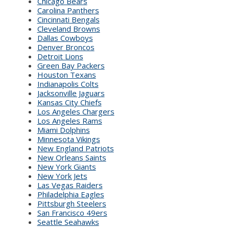
Chicago Bears
Carolina Panthers
Cincinnati Bengals
Cleveland Browns
Dallas Cowboys
Denver Broncos
Detroit Lions
Green Bay Packers
Houston Texans
Indianapolis Colts
Jacksonville Jaguars
Kansas City Chiefs
Los Angeles Chargers
Los Angeles Rams
Miami Dolphins
Minnesota Vikings
New England Patriots
New Orleans Saints
New York Giants
New York Jets
Las Vegas Raiders
Philadelphia Eagles
Pittsburgh Steelers
San Francisco 49ers
Seattle Seahawks