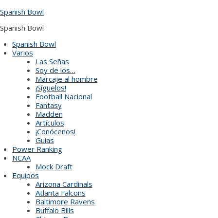
Skip
Spanish Bowl
to
content
Spanish Bowl
Spanish Bowl
Varios
Las Señas
Soy de los…
Marcaje al hombre
¡Síguelos!
Football Nacional
Fantasy
Madden
Artículos
¡Conócenos!
Guías
Power Ranking
NCAA
Mock Draft
Equipos
Arizona Cardinals
Atlanta Falcons
Baltimore Ravens
Buffalo Bills