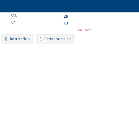
Skip
to
SEA
content
29
NE
13
Finalizado
Resultados
Redes sociales