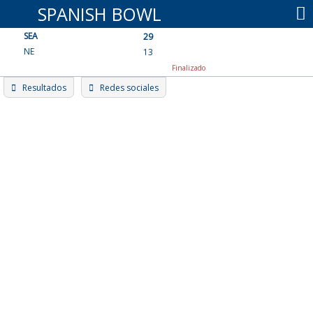
Skip
SPANISH BOWL
to
SEA
content
29
NE
13
Finalizado
Resultados
Redes sociales