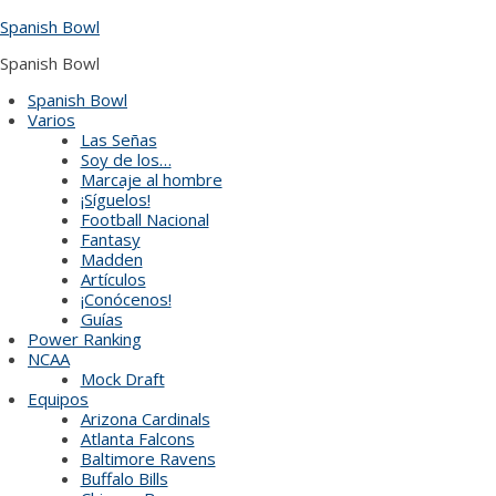
Skip
Spanish Bowl
to
content
Spanish Bowl
Spanish Bowl
Varios
Las Señas
Soy de los…
Marcaje al hombre
¡Síguelos!
Football Nacional
Fantasy
Madden
Artículos
¡Conócenos!
Guías
Power Ranking
NCAA
Mock Draft
Equipos
Arizona Cardinals
Atlanta Falcons
Baltimore Ravens
Buffalo Bills