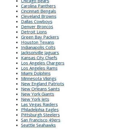
Chicago Bears
Carolina Panthers
Cincinnati Bengals
Cleveland Browns
Dallas Cowboys
Denver Broncos
Detroit Lions
Green Bay Packers
Houston Texans
Indianapolis Colts
Jacksonville Jaguars
Kansas City Chiefs
Los Angeles Chargers
Los Angeles Rams
Miami Dolphins
Minnesota Vikings
New England Patriots
New Orleans Saints
New York Giants
New York Jets
Las Vegas Raiders
Philadelphia Eagles
Pittsburgh Steelers
San Francisco 49ers
Seattle Seahawks